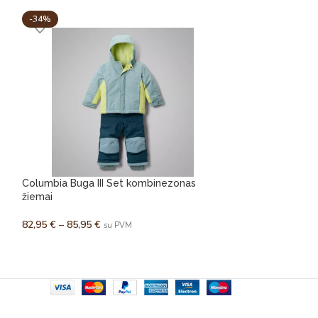
-34%
-34%
Columbia Buga III Set kombinezonas
Columbia Buga I
žiemai
žiemai
82,95
€
–
85,95
€
82,95
€
–
85,95
€
su PVM