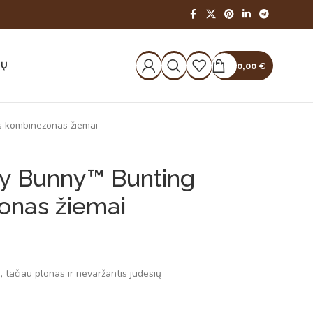
IŲ
0,00
€
s kombinezonas žiemai
y Bunny™ Bunting
onas žiemai
s, tačiau plonas ir nevaržantis judesių