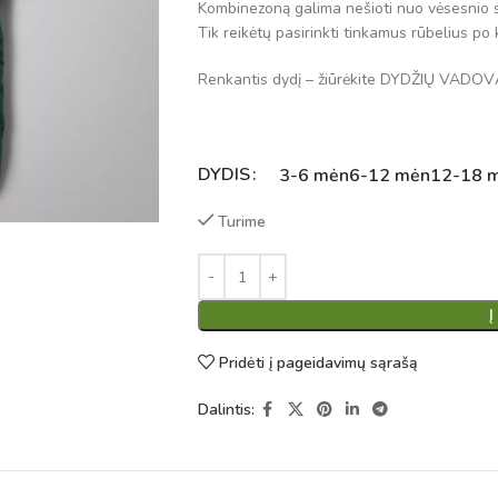
Kombinezoną galima nešioti nuo vėsesnio 
Tik reikėtų pasirinkti tinkamus rūbelius p
Renkantis dydį – žiūrėkite DYDŽIŲ VADOV
DYDIS
Alternative:
3-6 mėn
6-12 mėn
12-18 
Turime
Į
Pridėti į pageidavimų sąrašą
Dalintis: