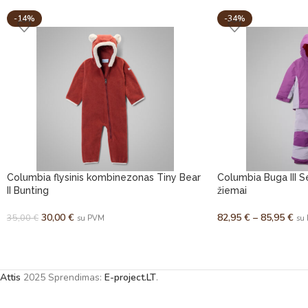
-14%
-34%
Columbia flysinis kombinezonas Tiny Bear
Columbia Buga III 
II Bunting
žiemai
30,00
€
82,95
€
–
85,95
€
35,00
€
su PVM
su
Attis
2025 Sprendimas:
E-project.LT
.