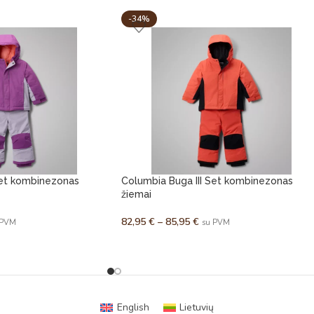
-34%
Set kombinezonas
Columbia Buga III Set kombinezonas
žiemai
82,95
€
–
85,95
€
 PVM
su PVM
English
Lietuvių