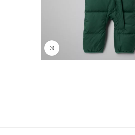
Spustelėkite norėdami padidinti