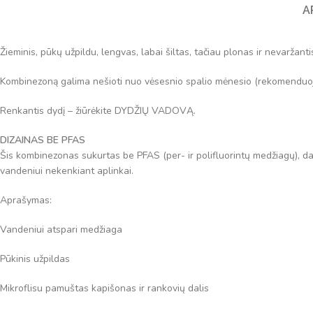
A
Žieminis, pūkų užpildu, lengvas, labai šiltas, tačiau plonas ir nevaržan
Kombinezoną galima nešioti nuo vėsesnio spalio mėnesio (rekomenduoja
Renkantis dydį – žiūrėkite DYDŽIŲ VADOVĄ.
DIZAINAS BE PFAS
Šis kombinezonas sukurtas be PFAS (per- ir polifluorintų medžiagų), 
vandeniui nekenkiant aplinkai.
Aprašymas:
Vandeniui atspari medžiaga
Pūkinis užpildas
Mikroflisu pamuštas kapišonas ir rankovių dalis