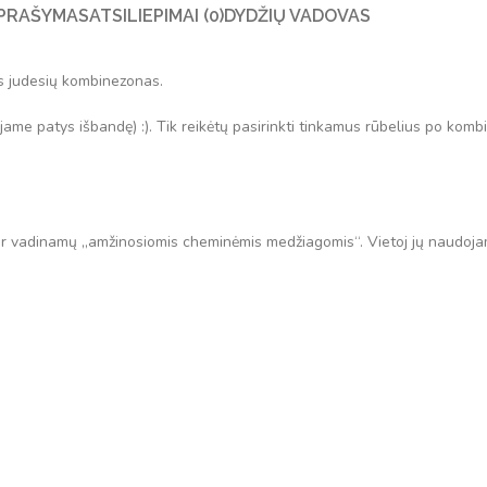
PRAŠYMAS
ATSILIEPIMAI (0)
DYDŽIŲ VADOVAS
tis judesių kombinezonas.
me patys išbandę) :). Tik reikėtų pasirinkti tinkamus rūbelius po kom
dar vadinamų „amžinosiomis cheminėmis medžiagomis“. Vietoj jų naudoj