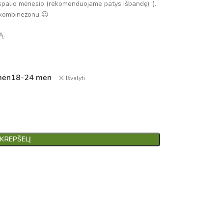
spalio mėnesio (rekomenduojame patys išbandę) :).
o kombinezonu 😉
Ą.
mėn
18-24 mėn
Išvalyti
 KREPŠELĮ