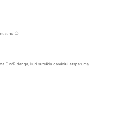
binezonu 😉
ama DWR danga, kuri suteikia gaminiui atsparumą