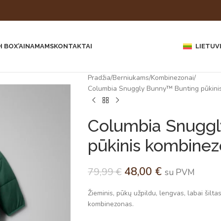
 BOX’AI
NAMAMS
KONTAKTAI
LIETUV
Pradžia
Berniukams
Kombinezonai
Columbia Snuggly Bunny™ Bunting pūkini
Columbia Snuggl
pūkinis kombinez
48,00
€
79,99
€
su PVM
Žieminis, pūkų užpildu, lengvas, labai šilta
kombinezonas.