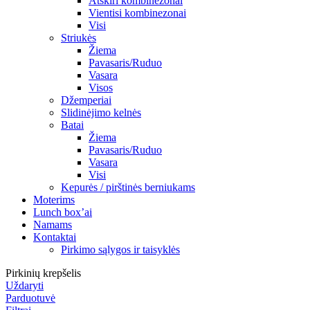
Atskiri kombinezonai
Vientisi kombinezonai
Visi
Striukės
Žiema
Pavasaris/Ruduo
Vasara
Visos
Džemperiai
Slidinėjimo kelnės
Batai
Žiema
Pavasaris/Ruduo
Vasara
Visi
Kepurės / pirštinės berniukams
Moterims
Lunch box’ai
Namams
Kontaktai
Pirkimo sąlygos ir taisyklės
Pirkinių krepšelis
Uždaryti
Parduotuvė