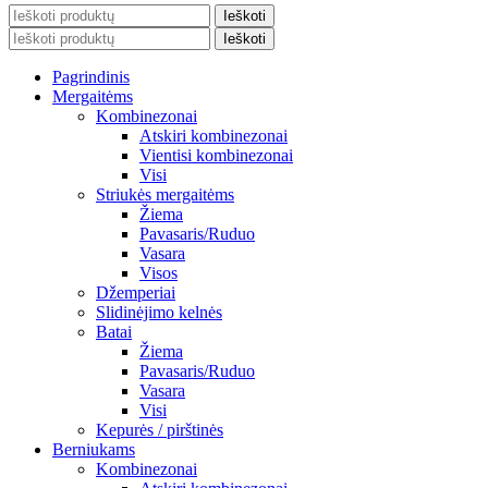
Ieškoti
Ieškoti
Pagrindinis
Mergaitėms
Kombinezonai
Atskiri kombinezonai
Vientisi kombinezonai
Visi
Striukės mergaitėms
Žiema
Pavasaris/Ruduo
Vasara
Visos
Džemperiai
Slidinėjimo kelnės
Batai
Žiema
Pavasaris/Ruduo
Vasara
Visi
Kepurės / pirštinės
Berniukams
Kombinezonai