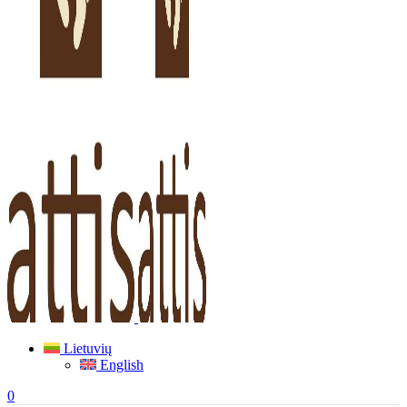
Lietuvių
English
0