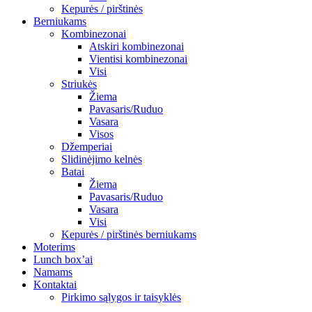
Kepurės / pirštinės
Berniukams
Kombinezonai
Atskiri kombinezonai
Vientisi kombinezonai
Visi
Striukės
Žiema
Pavasaris/Ruduo
Vasara
Visos
Džemperiai
Slidinėjimo kelnės
Batai
Žiema
Pavasaris/Ruduo
Vasara
Visi
Kepurės / pirštinės berniukams
Moterims
Lunch box’ai
Namams
Kontaktai
Pirkimo sąlygos ir taisyklės