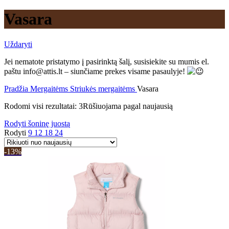
Vasara
Uždaryti
Jei nematote pristatymo į pasirinktą šalį, susisiekite su mumis el.
paštu info@attis.lt – siunčiame prekes visame pasaulyje!
Pradžia
Mergaitėms
Striukės mergaitėms
Vasara
Rodomi visi rezultatai: 3
Rūšiuojama pagal naujausią
Rodyti šoninę juostą
Rodyti
9
12
18
24
-13%