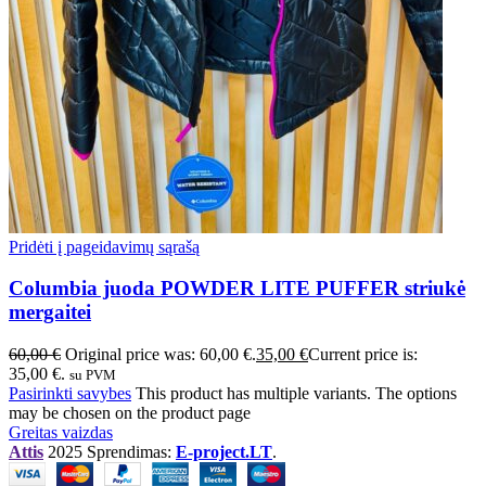
Pridėti į pageidavimų sąrašą
Columbia juoda POWDER LITE PUFFER striukė
mergaitei
60,00
€
Original price was: 60,00 €.
35,00
€
Current price is:
35,00 €.
su PVM
Pasirinkti savybes
This product has multiple variants. The options
may be chosen on the product page
Greitas vaizdas
Attis
2025 Sprendimas:
E-project.LT
.