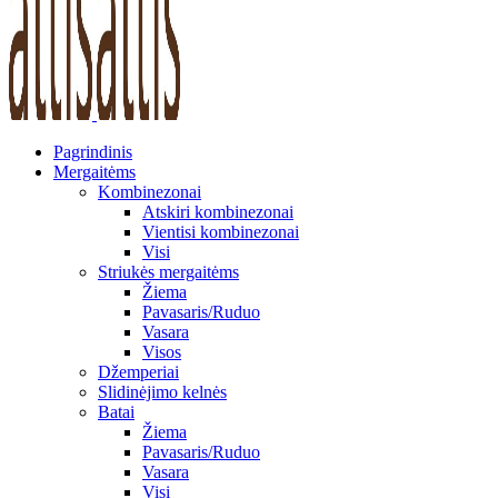
Pagrindinis
Mergaitėms
Kombinezonai
Atskiri kombinezonai
Vientisi kombinezonai
Visi
Striukės mergaitėms
Žiema
Pavasaris/Ruduo
Vasara
Visos
Džemperiai
Slidinėjimo kelnės
Batai
Žiema
Pavasaris/Ruduo
Vasara
Visi