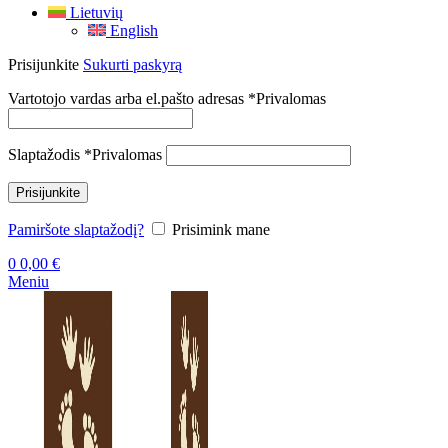
Lietuvių
English
Prisijunkite
Sukurti paskyrą
Vartotojo vardas arba el.pašto adresas
*
Privalomas
Slaptažodis
*
Privalomas
Prisijunkite
Pamiršote slaptažodį?
Prisimink mane
0
0,00
€
Meniu