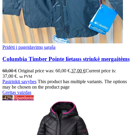
Pridėti į pageidavimų sąrašą
Columbia Timber Pointe lietaus striukė mergaitėms
60,00
€
Original price was: 60,00 €.
37,00
€
Current price is:
37,00 €.
su PVM
Pasirinkti savybes
This product has multiple variants. The options
may be chosen on the product page
Greitas vaizdas
-42%
Išparduota