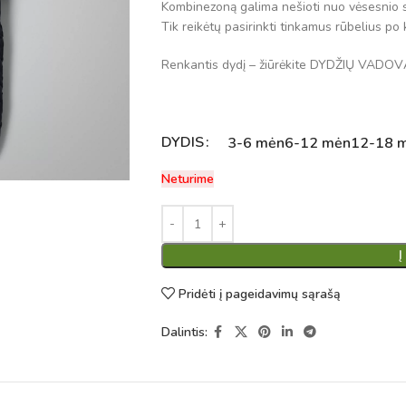
Kombinezoną galima nešioti nuo vėsesnio 
Tik reikėtų pasirinkti tinkamus rūbelius p
Renkantis dydį – žiūrėkite DYDŽIŲ VADOV
DYDIS
Alternative:
3-6 mėn
6-12 mėn
12-18 
Neturime
Į
Pridėti į pageidavimų sąrašą
Dalintis: