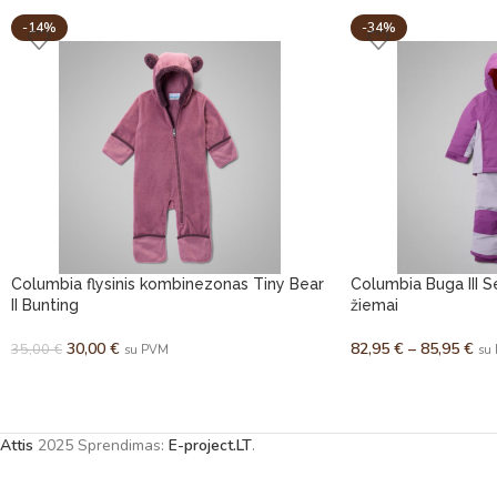
-14%
-34%
Columbia flysinis kombinezonas Tiny Bear
Columbia Buga III 
II Bunting
žiemai
30,00
€
82,95
€
–
85,95
€
35,00
€
su PVM
su
Attis
2025 Sprendimas:
E-project.LT
.