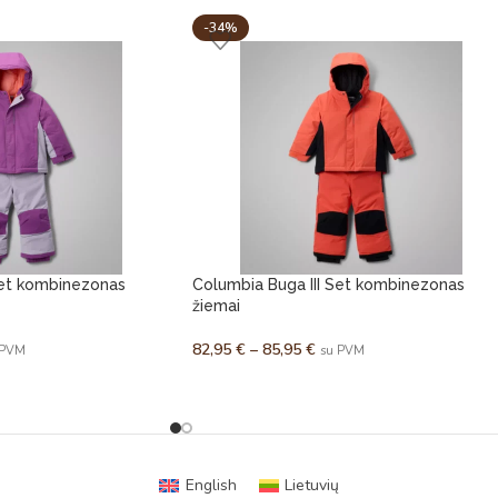
-34%
Set kombinezonas
Columbia Buga III Set kombinezonas
žiemai
82,95
€
–
85,95
€
 PVM
su PVM
English
Lietuvių