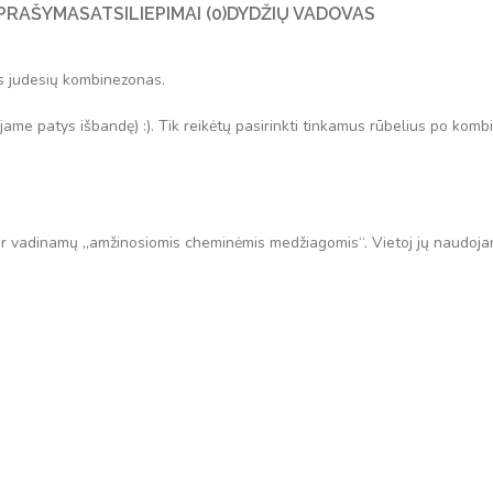
PRAŠYMAS
ATSILIEPIMAI (0)
DYDŽIŲ VADOVAS
tis judesių kombinezonas.
me patys išbandę) :). Tik reikėtų pasirinkti tinkamus rūbelius po kom
dar vadinamų „amžinosiomis cheminėmis medžiagomis“. Vietoj jų naudoj