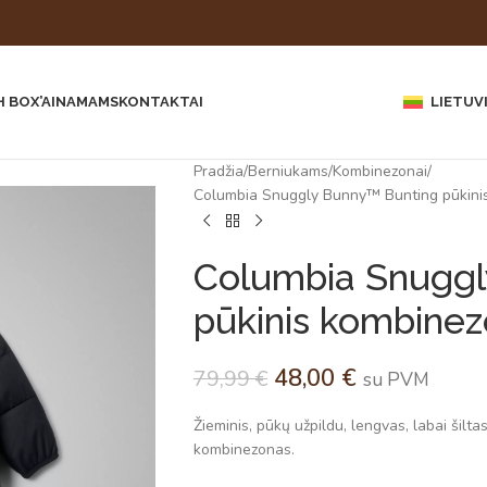
 BOX’AI
NAMAMS
KONTAKTAI
LIETUV
Pradžia
Berniukams
Kombinezonai
Columbia Snuggly Bunny™ Bunting pūkini
Columbia Snuggl
pūkinis kombinez
48,00
€
79,99
€
su PVM
Žieminis, pūkų užpildu, lengvas, labai šilta
kombinezonas.