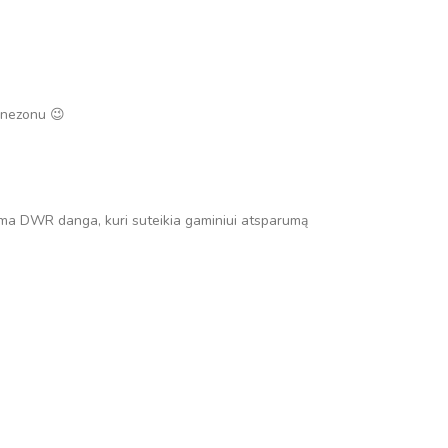
binezonu 😉
ama DWR danga, kuri suteikia gaminiui atsparumą