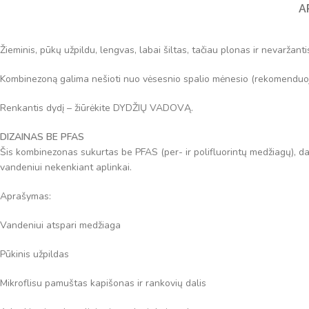
A
Žieminis, pūkų užpildu, lengvas, labai šiltas, tačiau plonas ir nevaržan
Kombinezoną galima nešioti nuo vėsesnio spalio mėnesio (rekomenduoja
Renkantis dydį – žiūrėkite DYDŽIŲ VADOVĄ.
DIZAINAS BE PFAS
Šis kombinezonas sukurtas be PFAS (per- ir polifluorintų medžiagų), 
vandeniui nekenkiant aplinkai.
Aprašymas:
Vandeniui atspari medžiaga
Pūkinis užpildas
Mikroflisu pamuštas kapišonas ir rankovių dalis