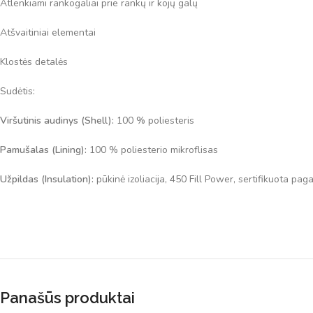
Atlenkiami rankogaliai prie rankų ir kojų galų
Atšvaitiniai elementai
Klostės detalės
Sudėtis:
Viršutinis audinys (Shell):
100 % poliesteris
Pamušalas (Lining):
100 % poliesterio mikroflisas
Užpildas (Insulation):
pūkinė izoliacija, 450 Fill Power, sertifikuota 
Panašūs produktai