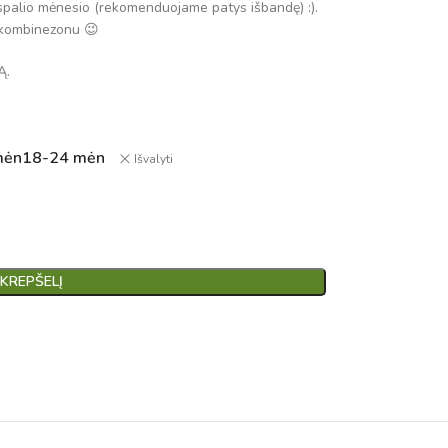
spalio mėnesio (rekomenduojame patys išbandę) :).
o kombinezonu 😉
Ą.
mėn
18-24 mėn
Išvalyti
 KREPŠELĮ