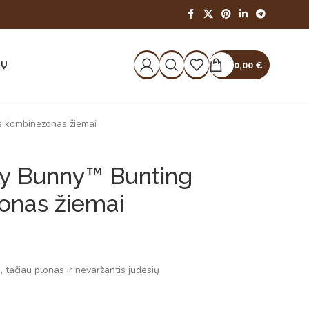
IŲ
0,00
€
s kombinezonas žiemai
y Bunny™ Bunting
onas žiemai
s, tačiau plonas ir nevaržantis judesių