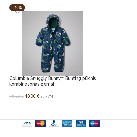
-40%
-40%
Columbia Snuggly Bunny™ Bunting pūkinis
Columbia Snuggl
kombinezonas žiemai
kombinezonas ž
48,00
€
48,00
€
79,99
€
79,99
€
su PVM
s