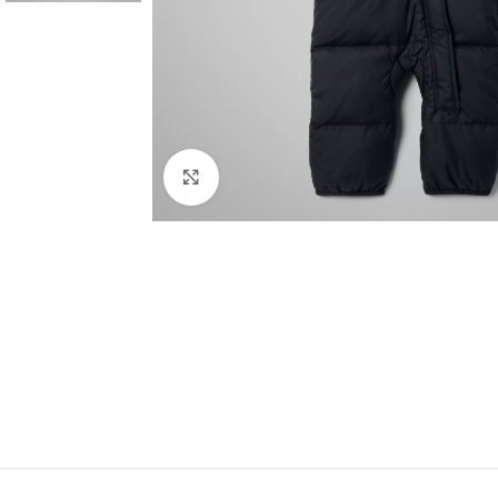
Spustelėkite norėdami padidinti