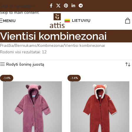
Skip to navigation
Skip to main content
LIETUVIŲ
MENIU
Vientisi kombinezonai
Pradžia
Berniukams
Kombinezonai
Vientisi kombinezonai
Rodomi visi rezultatai: 12
Rodyti šoninę juostą
-14%
-14%