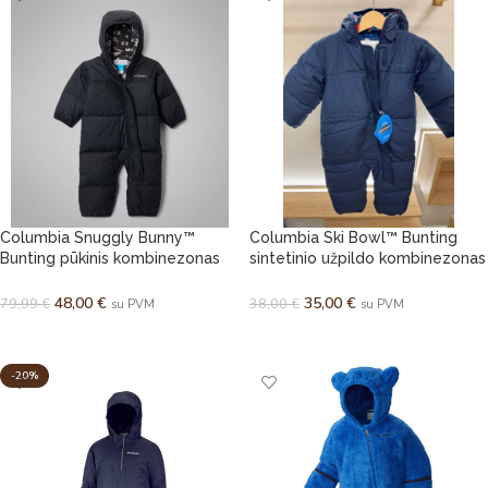
Columbia Snuggly Bunny™
Columbia Ski Bowl™ Bunting
Bunting pūkinis kombinezonas
sintetinio užpildo kombinezonas
žiemai
žiemai
48,00
€
35,00
€
79,99
€
38,00
€
su PVM
su PVM
PASIRINKTI SAVYBES
PASIRINKTI SAVYBES
-20%