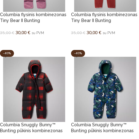
Columbia flysinis kombinezonas
Columbia flysinis kombinezonas
Tiny Bear II Bunting
Tiny Bear II Bunting
30,00
€
30,00
€
35,00
€
35,00
€
su PVM
su PVM
PASIRINKTI SAVYBES
PASIRINKTI SAVYBES
-40%
-40%
Columbia Snuggly Bunny™
Columbia Snuggly Bunny™
Bunting pūkinis kombinezonas
Bunting pūkinis kombinezonas
žiemai
žiemai