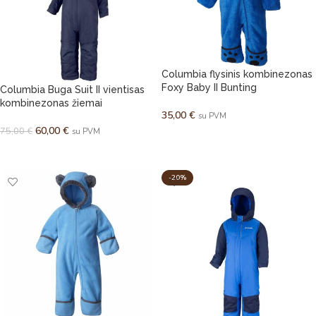
Columbia flysinis kombinezonas
Foxy Baby II Bunting
Columbia Buga Suit II vientisas
kombinezonas žiemai
35,00
€
su PVM
60,00
€
75,00
€
su PVM
PASIRINKTI SAVYBES
PASIRINKTI SAVYBES
-20%