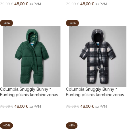
48,00
€
48,00
€
79,99
€
79,99
€
su PVM
su PVM
PASIRINKTI SAVYBES
PASIRINKTI SAVYBES
-40%
-40%
Columbia Snuggly Bunny™
Columbia Snuggly Bunny™
Bunting pūkinis kombinezonas
Bunting pūkinis kombinezonas
žiemai
žiemai
48,00
€
48,00
€
79,99
€
79,99
€
su PVM
su PVM
PASIRINKTI SAVYBES
PASIRINKTI SAVYBES
-40%
-8%