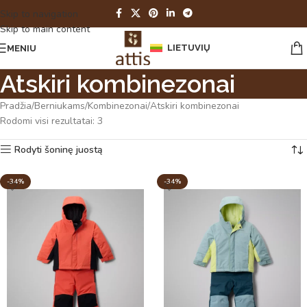
Skip to navigation
Skip to main content
LIETUVIŲ
MENIU
Atskiri kombinezonai
Pradžia
Berniukams
Kombinezonai
Atskiri kombinezonai
Rodomi visi rezultatai: 3
Rodyti šoninę juostą
-34%
-34%