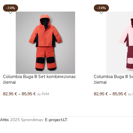
-34%
-34%
Columbia Buga III Set kombinezonas
Columbia Buga III 
žiemai
žiemai
82,95
€
–
85,95
€
82,95
€
–
85,95
€
su PVM
su
Attis
2025 Sprendimas:
E-project.LT
.