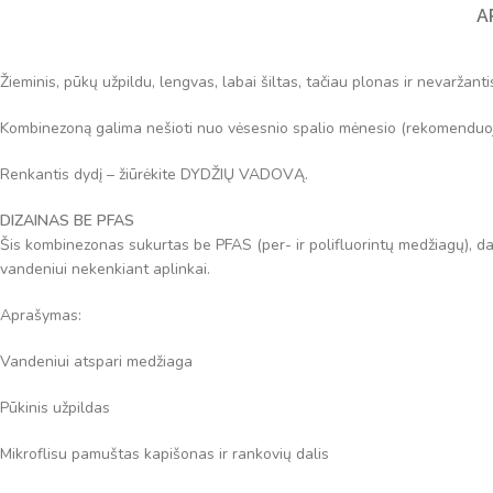
A
Žieminis, pūkų užpildu, lengvas, labai šiltas, tačiau plonas ir nevaržan
Kombinezoną galima nešioti nuo vėsesnio spalio mėnesio (rekomenduoja
Renkantis dydį – žiūrėkite DYDŽIŲ VADOVĄ.
DIZAINAS BE PFAS
Šis kombinezonas sukurtas be PFAS (per- ir polifluorintų medžiagų), 
vandeniui nekenkiant aplinkai.
Aprašymas:
Vandeniui atspari medžiaga
Pūkinis užpildas
Mikroflisu pamuštas kapišonas ir rankovių dalis