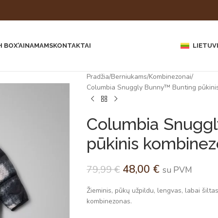
 BOX’AI
NAMAMS
KONTAKTAI
LIETUV
Pradžia
Berniukams
Kombinezonai
Columbia Snuggly Bunny™ Bunting pūkini
Columbia Snuggl
pūkinis kombinez
48,00
€
79,99
€
su PVM
Žieminis, pūkų užpildu, lengvas, labai šilta
kombinezonas.