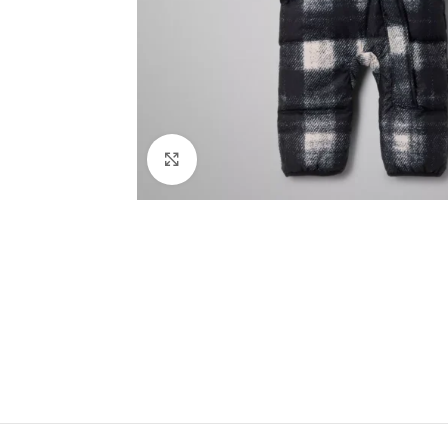
Spustelėkite norėdami padidinti