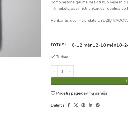
Kombinezoną galima nešioti nuo vėsesnio 
Tik reikėtų pasirinkti tinkamus rūbelius p
Renkantis dydį – žiūrėkite DYDŽIŲ VADOV
DYDIS
Alternative:
6-12 mėn
12-18 mėn
18-2
Turime
Į
Pridėti į pageidavimų sąrašą
Dalintis: