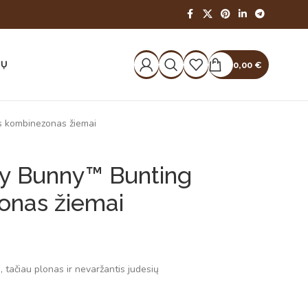
IŲ
0,00
€
s kombinezonas žiemai
y Bunny™ Bunting
onas žiemai
s, tačiau plonas ir nevaržantis judesių