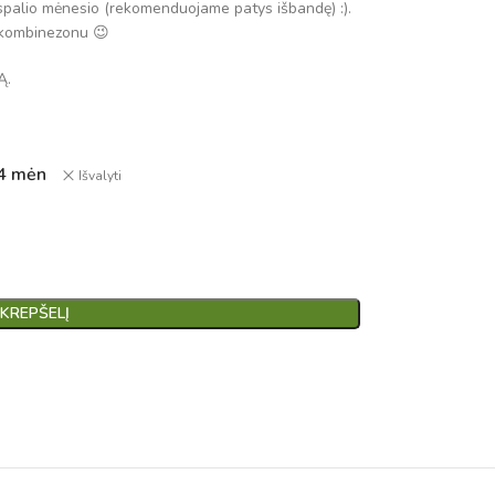
spalio mėnesio (rekomenduojame patys išbandę) :).
o kombinezonu 😉
Ą.
4 mėn
Išvalyti
 KREPŠELĮ