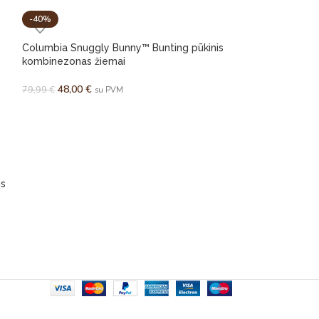
-40%
-8%
Columbia Snuggly Bunny™ Bunting pūkinis
kombinezonas žiemai
48,00
€
79,99
€
su PVM
is
Columbia Ski Bow
užpildo kombine
35,00
€
38,00
€
s