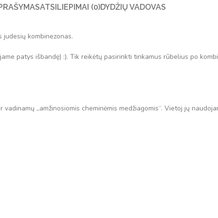
PRAŠYMAS
ATSILIEPIMAI (0)
DYDŽIŲ VADOVAS
tis judesių kombinezonas.
me patys išbandę) :). Tik reikėtų pasirinkti tinkamus rūbelius po kom
dar vadinamų „amžinosiomis cheminėmis medžiagomis“. Vietoj jų naudoj