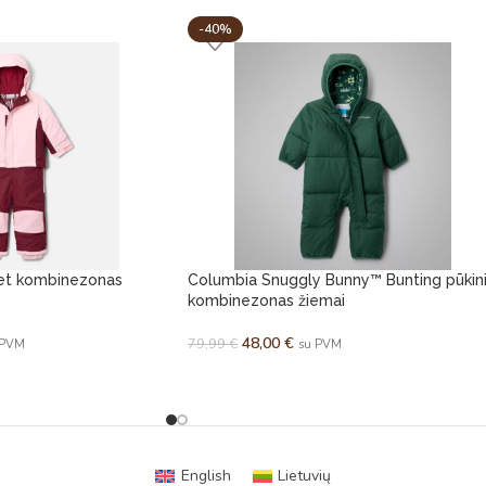
-40%
Set kombinezonas
Columbia Snuggly Bunny™ Bunting pūkin
kombinezonas žiemai
48,00
€
79,99
€
 PVM
su PVM
English
Lietuvių