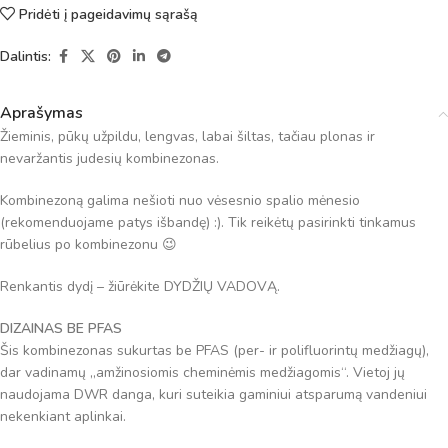
Pridėti į pageidavimų sąrašą
Dalintis:
Aprašymas
Žieminis, pūkų užpildu, lengvas, labai šiltas, tačiau plonas ir
nevaržantis judesių kombinezonas.
Kombinezoną galima nešioti nuo vėsesnio spalio mėnesio
(rekomenduojame patys išbandę) :). Tik reikėtų pasirinkti tinkamus
rūbelius po kombinezonu 😉
Renkantis dydį – žiūrėkite DYDŽIŲ VADOVĄ.
DIZAINAS BE PFAS
Šis kombinezonas sukurtas be PFAS (per- ir polifluorintų medžiagų),
dar vadinamų „amžinosiomis cheminėmis medžiagomis“. Vietoj jų
naudojama DWR danga, kuri suteikia gaminiui atsparumą vandeniui
nekenkiant aplinkai.