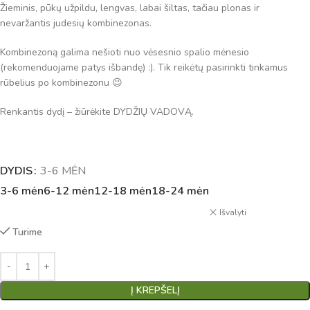
Žieminis, pūkų užpildu, lengvas, labai šiltas, tačiau plonas ir
nevaržantis judesių kombinezonas.
Kombinezoną galima nešioti nuo vėsesnio spalio mėnesio
(rekomenduojame patys išbandę) :). Tik reikėtų pasirinkti tinkamus
rūbelius po kombinezonu 😉
Renkantis dydį – žiūrėkite DYDŽIŲ VADOVĄ.
DYDIS
Alternative:
3-6 MĖN
3-6 mėn
6-12 mėn
12-18 mėn
18-24 mėn
Išvalyti
Turime
Į KREPŠELĮ