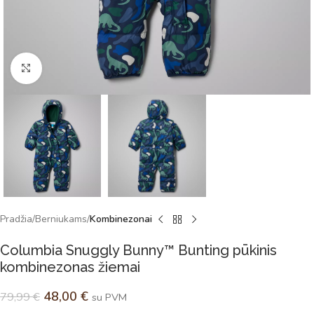
Spustelėkite norėdami padidinti
Pradžia
Berniukams
Kombinezonai
Columbia Snuggly Bunny™ Bunting pūkinis
kombinezonas žiemai
48,00
€
79,99
€
su PVM