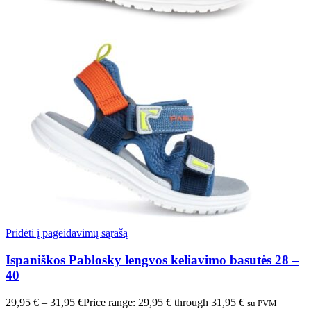
Pridėti į pageidavimų sąrašą
Ispaniškos Pablosky lengvos keliavimo basutės 28 –
40
29,95
€
–
31,95
€
Price range: 29,95 € through 31,95 €
su PVM