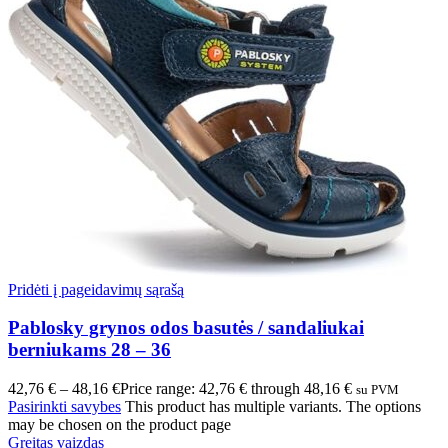
Pridėti į pageidavimų sąrašą
Pablosky grynos odos basutės / sandaliukai
berniukams 28 – 36
42,76
€
–
48,16
€
Price range: 42,76 € through 48,16 €
su PVM
Pasirinkti savybes
This product has multiple variants. The options
may be chosen on the product page
Greitas vaizdas