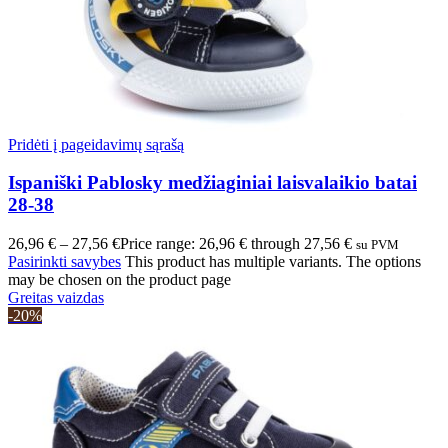
Pridėti į pageidavimų sąrašą
Ispaniški Pablosky medžiaginiai laisvalaikio batai
28-38
26,96
€
–
27,56
€
Price range: 26,96 € through 27,56 €
su PVM
Pasirinkti savybes
This product has multiple variants. The options
may be chosen on the product page
Greitas vaizdas
-20%