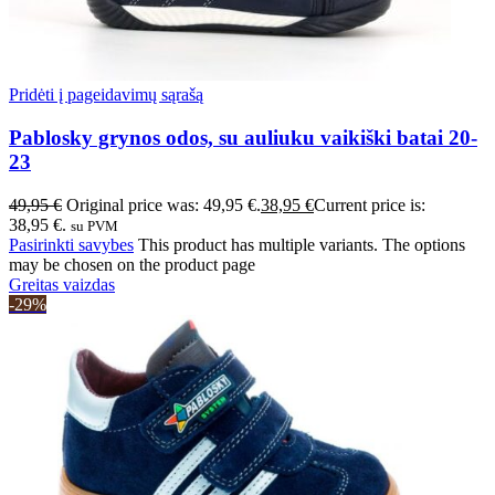
Pridėti į pageidavimų sąrašą
Pablosky grynos odos, su auliuku vaikiški batai 20-
23
49,95
€
Original price was: 49,95 €.
38,95
€
Current price is:
38,95 €.
su PVM
Pasirinkti savybes
This product has multiple variants. The options
may be chosen on the product page
Greitas vaizdas
-29%