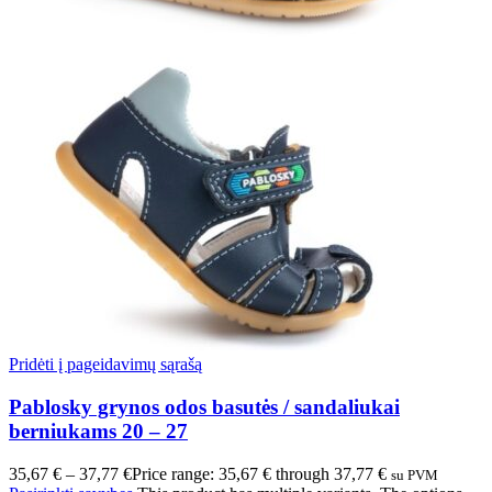
Pridėti į pageidavimų sąrašą
Pablosky grynos odos basutės / sandaliukai
berniukams 20 – 27
35,67
€
–
37,77
€
Price range: 35,67 € through 37,77 €
su PVM