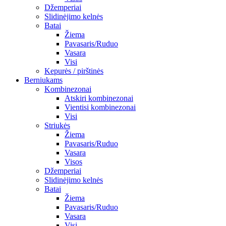
Džemperiai
Slidinėjimo kelnės
Batai
Žiema
Pavasaris/Ruduo
Vasara
Visi
Kepurės / pirštinės
Berniukams
Kombinezonai
Atskiri kombinezonai
Vientisi kombinezonai
Visi
Striukės
Žiema
Pavasaris/Ruduo
Vasara
Visos
Džemperiai
Slidinėjimo kelnės
Batai
Žiema
Pavasaris/Ruduo
Vasara
Visi