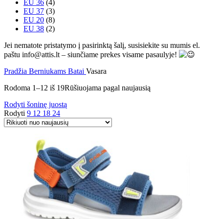
EU 36
(4)
EU 37
(3)
EU 20
(8)
EU 38
(2)
Jei nematote pristatymo į pasirinktą šalį, susisiekite su mumis el.
paštu info@attis.lt – siunčiame prekes visame pasaulyje!
Pradžia
Berniukams
Batai
Vasara
Rodoma 1–12 iš 19
Rūšiuojama pagal naujausią
Rodyti šoninę juostą
Rodyti
9
12
18
24