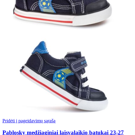
Pridėti į pageidavimų sąrašą
Pablosky medžiaginiai laisvalaikio batukai 23-27