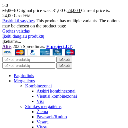
5.0
31,00
€
Original price was: 31,00 €.
24,00
€
Current price is:
24,00 €.
su PVM
Pasirinkti savybes
This product has multiple variants. The options
may be chosen on the product page
Greitas vaizdas
Įkelti daugiau produktų
Įkeliama...
Attis
2025 Sprendimas:
E-project.LT
.
Ieškoti
Ieškoti
Pagrindinis
Mergaitėms
Kombinezonai
Atskiri kombinezonai
Vientisi kombinezonai
Visi
Striukės mergaitėms
Žiema
Pavasaris/Ruduo
Vasara
Visos