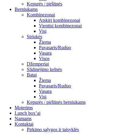
Kepurės / pirštinės
Berniukams
Kombinezonai
Atskiri kombinezonai
Vientisi kombinezonai
Visi
Striukės
Žiema
Pavasaris/Ruduo
Vasara
Visos
Džemperiai
Slidinėjimo kelnės
Batai
Žiema
Pavasaris/Ruduo
Vasara
Visi
Kepurės / pirštinės berniukams
Moterims
Lunch box’ai
Namams
Kontaktai
Pirkimo sąlygos ir taisyklės