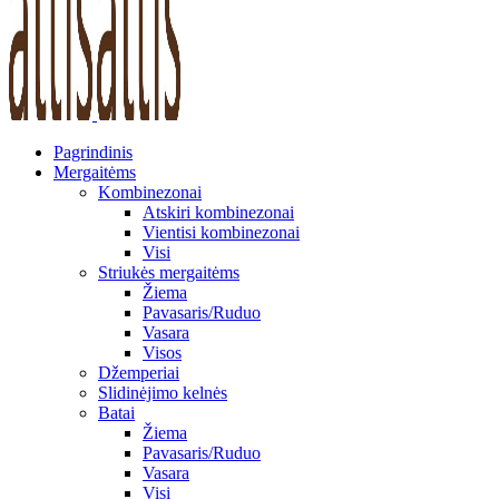
Pagrindinis
Mergaitėms
Kombinezonai
Atskiri kombinezonai
Vientisi kombinezonai
Visi
Striukės mergaitėms
Žiema
Pavasaris/Ruduo
Vasara
Visos
Džemperiai
Slidinėjimo kelnės
Batai
Žiema
Pavasaris/Ruduo
Vasara
Visi