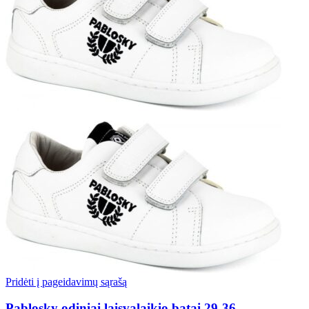
Pridėti į pageidavimų sąrašą
Pablosky odiniai laisvalaikio batai 29-36