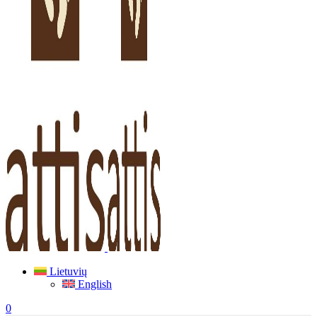
Lietuvių
English
0