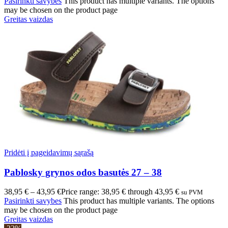
Pasirinkti savybes
This product has multiple variants. The options
may be chosen on the product page
Greitas vaizdas
Pridėti į pageidavimų sąrašą
Pablosky grynos odos basutės 27 – 38
38,95
€
–
43,95
€
Price range: 38,95 € through 43,95 €
su PVM
Pasirinkti savybes
This product has multiple variants. The options
may be chosen on the product page
Greitas vaizdas