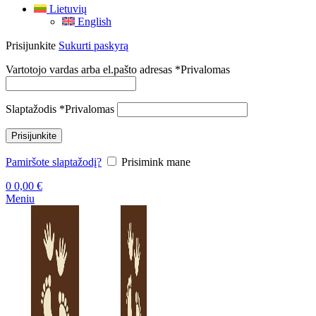
Lietuvių
English
Prisijunkite
Sukurti paskyrą
Vartotojo vardas arba el.pašto adresas
*
Privalomas
Slaptažodis
*
Privalomas
Prisijunkite
Pamiršote slaptažodį?
Prisimink mane
0
0,00
€
Meniu