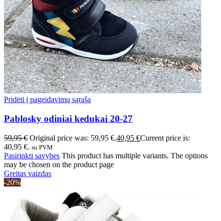
Pridėti į pageidavimų sąrašą
Pablosky odiniai kedukai 20-27
59,95
€
Original price was: 59,95 €.
40,95
€
Current price is:
40,95 €.
su PVM
Pasirinkti savybes
This product has multiple variants. The options
may be chosen on the product page
Greitas vaizdas
-20%