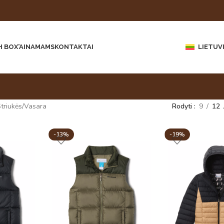
 BOX’AI
NAMAMS
KONTAKTAI
LIETUV
triukės
Vasara
Rodyti
9
12
-13%
-19%