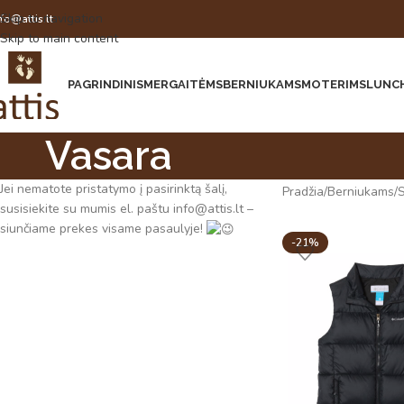
Skip to navigation
nfo@attis.lt
Skip to main content
PAGRINDINIS
MERGAITĖMS
BERNIUKAMS
MOTERIMS
LUNCH
Vasara
Jei nematote pristatymo į pasirinktą šalį,
Pradžia
Berniukams
S
susisiekite su mumis el. paštu info@attis.lt –
siunčiame prekes visame pasaulyje!
-21%