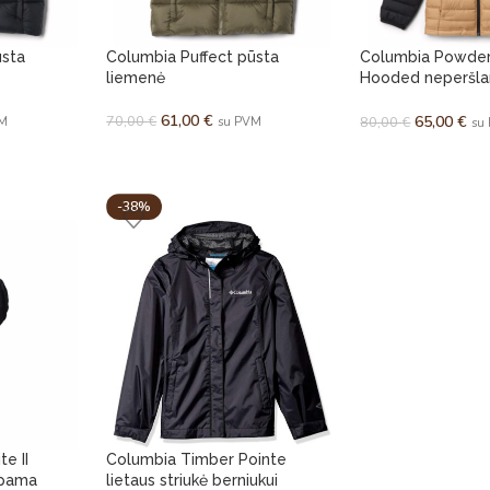
ūsta
Columbia Puffect pūsta
Columbia Powder 
liemenė
Hooded neperšl
striukė berniukam
61,00
€
70,00
€
65,00
€
80,00
€
VM
su PVM
su
-38%
e II
Columbia Timber Pointe
mpama
lietaus striukė berniukui