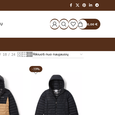
IŲ
0,00
€
18
24
-19%