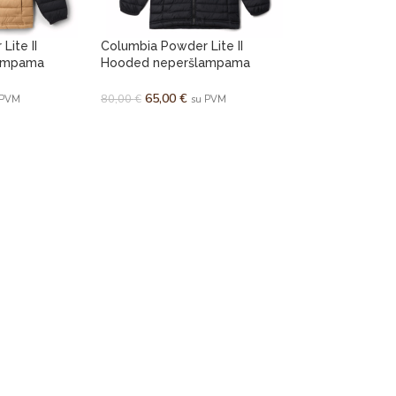
Lite II
Columbia Powder Lite II
ampama
Hooded neperšlampama
s
striukė berniukams
65,00
€
80,00
€
 PVM
su PVM