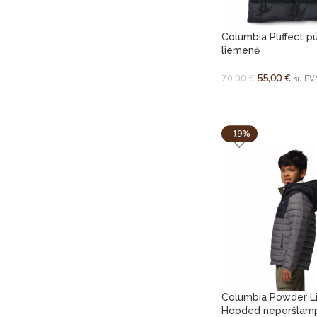
Columbia Puffect p
liemenė
55,00
€
70,00
€
su P
-19%
Columbia Powder Lit
Hooded neperšla