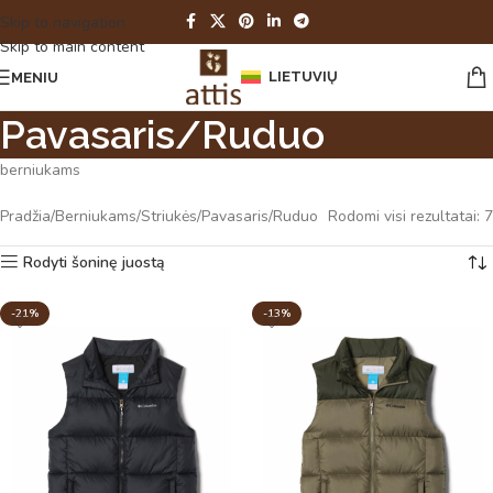
Skip to navigation
Skip to main content
LIETUVIŲ
MENIU
Pavasaris/Ruduo
berniukams
Pradžia
Berniukams
Striukės
Pavasaris/Ruduo
Rodomi visi rezultatai: 7
Rodyti šoninę juostą
-21%
-13%