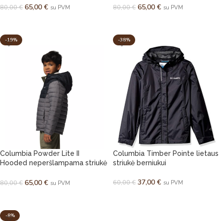
65,00
€
65,00
€
80,00
€
80,00
€
su PVM
su PVM
PASIRINKTI SAVYBES
PASIRINKTI SAVYBES
-19%
-38%
Columbia Powder Lite II
Columbia Timber Pointe lietaus
Hooded neperšlampama striukė
striukė berniukui
berniukams
37,00
€
60,00
€
65,00
€
80,00
€
su PVM
su PVM
PASIRINKTI SAVYBES
PASIRINKTI SAVYBES
-8%