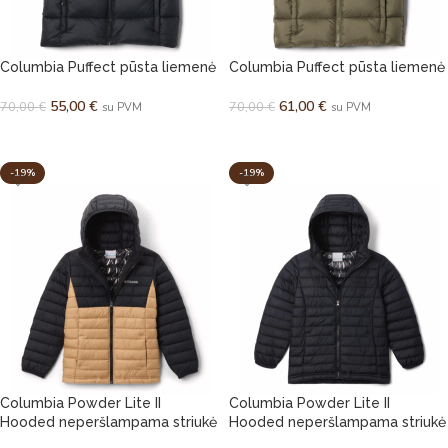
Columbia Puffect pūsta liemenė
Columbia Puffect pūsta liemenė
55,00
€
61,00
€
70,00
€
70,00
€
su PVM
su PVM
PASIRINKTI SAVYBES
PASIRINKTI SAVYBES
-19%
-19%
Columbia Powder Lite II
Columbia Powder Lite II
Hooded neperšlampama striukė
Hooded neperšlampama striukė
berniukams
berniukams