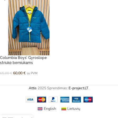
Columbia Boys’ Gyroslope
striukė berniukams
60,00
€
65,00
€
su PVM
PASIRINKTI SAVYBES
Attis
2025 Sprendimas:
E-project.LT
.
English
Lietuvių