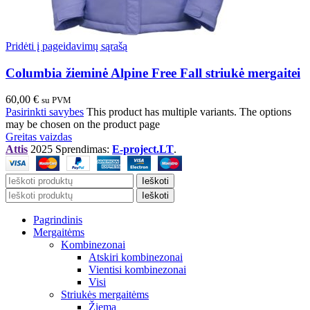
Pridėti į pageidavimų sąrašą
Columbia žieminė Alpine Free Fall striukė mergaitei
60,00
€
su PVM
Pasirinkti savybes
This product has multiple variants. The options
may be chosen on the product page
Greitas vaizdas
Attis
2025 Sprendimas:
E-project.LT
.
Ieškoti
Ieškoti
Pagrindinis
Mergaitėms
Kombinezonai
Atskiri kombinezonai
Vientisi kombinezonai
Visi
Striukės mergaitėms
Žiema