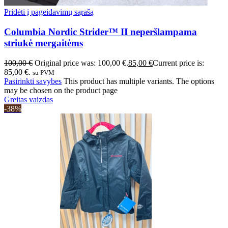
Pridėti į pageidavimų sąrašą
Columbia Nordic Strider™ II neperšlampama
striukė mergaitėms
100,00
€
Original price was: 100,00 €.
85,00
€
Current price is:
85,00 €.
su PVM
Pasirinkti savybes
This product has multiple variants. The options
may be chosen on the product page
Greitas vaizdas
-38%