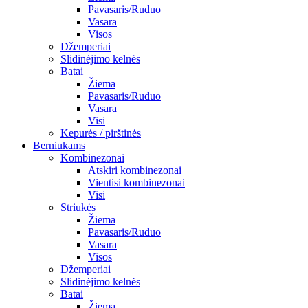
Pavasaris/Ruduo
Vasara
Visos
Džemperiai
Slidinėjimo kelnės
Batai
Žiema
Pavasaris/Ruduo
Vasara
Visi
Kepurės / pirštinės
Berniukams
Kombinezonai
Atskiri kombinezonai
Vientisi kombinezonai
Visi
Striukės
Žiema
Pavasaris/Ruduo
Vasara
Visos
Džemperiai
Slidinėjimo kelnės
Batai
Žiema