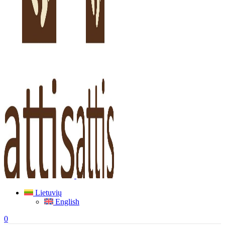
Lietuvių
English
0