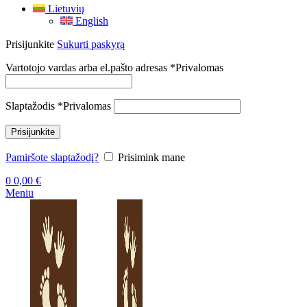
Lietuvių
English
Prisijunkite
Sukurti paskyrą
Vartotojo vardas arba el.pašto adresas
*
Privalomas
Slaptažodis
*
Privalomas
Prisijunkite
Pamiršote slaptažodį?
Prisimink mane
0
0,00
€
Meniu