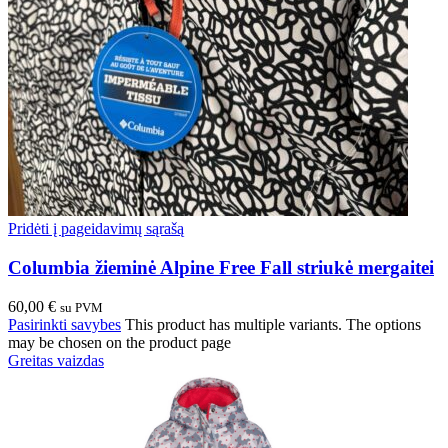
Pridėti į pageidavimų sąrašą
Columbia žieminė Alpine Free Fall striukė mergaitei
60,00
€
su PVM
Pasirinkti savybes
This product has multiple variants. The options
may be chosen on the product page
Greitas vaizdas