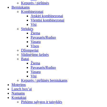
Kepurės / pirštinės
Berniukams
Kombinezonai
Atskiri kombinezonai
Vientisi kombinezonai
Visi
Striukės
Žiema
Pavasaris/Ruduo
Vasara
Visos
Džemperiai
Slidinėjimo kelnės
Batai
Žiema
Pavasaris/Ruduo
Vasara
Visi
Kepurės / pirštinės berniukams
Moterims
Lunch box’ai
Namams
Kontaktai
Pirkimo sąlygos ir taisyklės