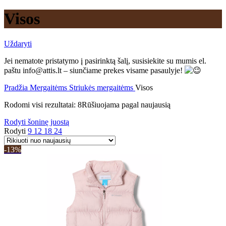
Visos
Uždaryti
Jei nematote pristatymo į pasirinktą šalį, susisiekite su mumis el.
paštu info@attis.lt – siunčiame prekes visame pasaulyje!
Pradžia
Mergaitėms
Striukės mergaitėms
Visos
Rodomi visi rezultatai: 8
Rūšiuojama pagal naujausią
Rodyti šoninę juostą
Rodyti
9
12
18
24
-13%