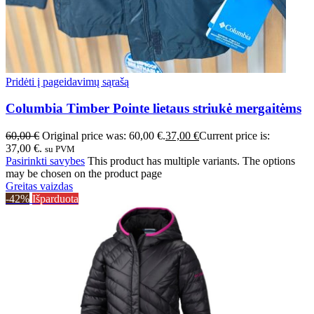
Pridėti į pageidavimų sąrašą
Columbia Timber Pointe lietaus striukė mergaitėms
60,00
€
Original price was: 60,00 €.
37,00
€
Current price is:
37,00 €.
su PVM
Pasirinkti savybes
This product has multiple variants. The options
may be chosen on the product page
Greitas vaizdas
-42%
Išparduota