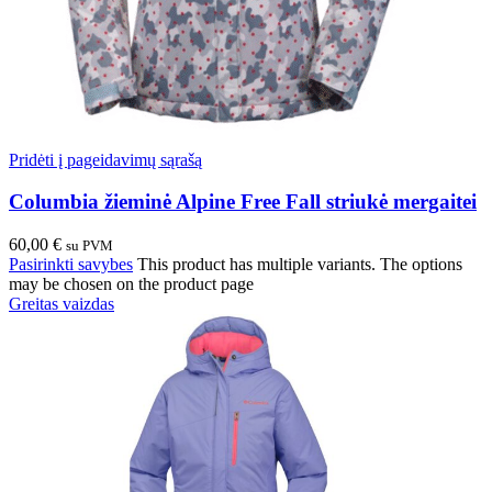
Pridėti į pageidavimų sąrašą
Columbia žieminė Alpine Free Fall striukė mergaitei
60,00
€
su PVM
Pasirinkti savybes
This product has multiple variants. The options
may be chosen on the product page
Greitas vaizdas