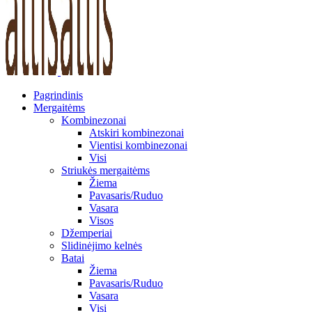
Pagrindinis
Mergaitėms
Kombinezonai
Atskiri kombinezonai
Vientisi kombinezonai
Visi
Striukės mergaitėms
Žiema
Pavasaris/Ruduo
Vasara
Visos
Džemperiai
Slidinėjimo kelnės
Batai
Žiema
Pavasaris/Ruduo
Vasara
Visi