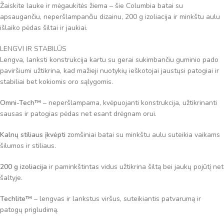
Žaiskite lauke ir mėgaukitės žiema – šie Columbia batai su
apsaugančiu, neperšlampančiu dizainu, 200 g izoliacija ir minkštu aulu
išlaiko pėdas šiltai ir jaukiai.
LENGVI IR STABILŪS
Lengva, lanksti konstrukcija kartu su gerai sukimbančiu guminio pado
paviršiumi užtikrina, kad mažieji nuotykių ieškotojai jaustųsi patogiai ir
stabiliai bet kokiomis oro sąlygomis.
Omni-Tech™
– neperšlampama, kvėpuojanti konstrukcija, užtikrinanti
sausas ir patogias pėdas net esant drėgnam orui.
Kalnų stiliaus įkvėpti
zomšiniai batai su minkštu aulu suteikia vaikams
šilumos ir stiliaus.
200 g izoliacija
ir paminkštintas vidus užtikrina šiltą bei jaukų pojūtį net
šaltyje.
Techlite™
– lengvas ir lankstus viršus, suteikiantis patvarumą ir
patogų prigludimą.