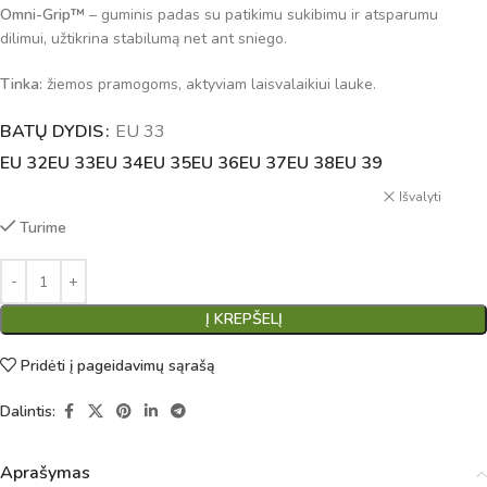
Omni-Grip™
– guminis padas su patikimu sukibimu ir atsparumu
dilimui, užtikrina stabilumą net ant sniego.
Tinka:
žiemos pramogoms, aktyviam laisvalaikiui lauke.
BATŲ DYDIS
Alternative:
EU 33
EU 32
EU 33
EU 34
EU 35
EU 36
EU 37
EU 38
EU 39
Išvalyti
Turime
Į KREPŠELĮ
Pridėti į pageidavimų sąrašą
Dalintis:
Aprašymas