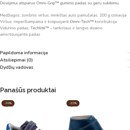
Dėvėjimui atsparus Omni-Grip™ guminis padas su geru sukibimu.
Medžiagos: zomšinis viršus, minkštas aulo pamušalas, 200 g izoliacija
Viršus: neperšlampama ir kvėpuojanti
Omni-Tech™
konstrukcija
Vidurinis padas:
Techlite™
– lankstaus ir lengvo dizaino
amortizuojantis padas
Papildoma informacija
Atsiliepimai (0)
Dydžių vadovas
Panašūs produktai
-20%
-22%