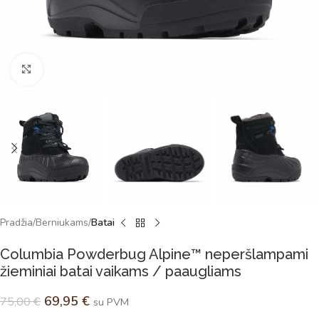
Spustelėkite norėdami padidinti
Pradžia
Berniukams
Batai
Columbia Powderbug Alpine™ neperšlampami
žieminiai batai vaikams / paaugliams
69,95
€
75,00
€
su PVM