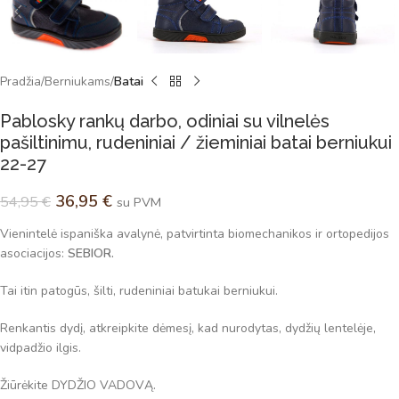
Pradžia
Berniukams
Batai
Pablosky rankų darbo, odiniai su vilnelės
pašiltinimu, rudeniniai / žieminiai batai berniukui
22-27
36,95
€
54,95
€
su PVM
Vienintelė ispaniška avalynė, patvirtinta biomechanikos ir ortopedijos
asociacijos:
SEBIOR.
Tai itin patogūs, šilti, rudeniniai batukai berniukui.
Renkantis dydį, atkreipkite dėmesį, kad nurodytas, dydžių lentelėje,
vidpadžio ilgis.
Žiūrėkite DYDŽIO VADOVĄ.