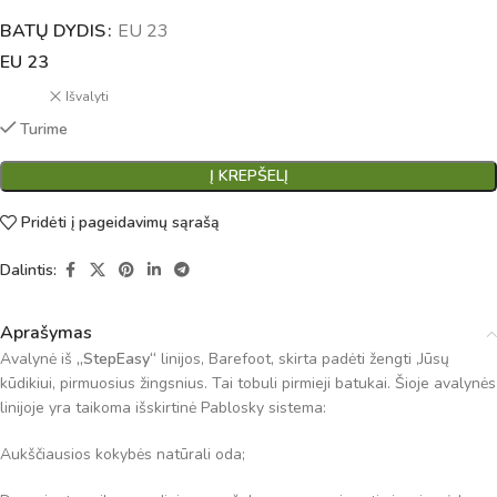
BATŲ DYDIS
Alternative:
EU 23
EU 23
Išvalyti
Turime
Į KREPŠELĮ
Pridėti į pageidavimų sąrašą
Dalintis:
Aprašymas
Avalynė iš
„StepEasy“
linijos, Barefoot, skirta padėti žengti ,Jūsų
kūdikiui, pirmuosius žingsnius. Tai tobuli pirmieji batukai. Šioje avalynės
linijoje yra taikoma išskirtinė Pablosky sistema:
Aukščiausios kokybės natūrali oda;