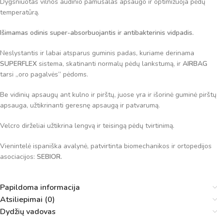
Dygsniuotas vilnos audinio pamušalas apsaugo ir optimizuoja pėdų
temperatūrą.
Išimamas odinis super-absorbuojantis ir antibakterinis vidpadis.
Neslystantis ir labai atsparus guminis padas, kuriame derinama
SUPERFLEX
sistema, skatinanti normalų pėdų lankstumą, ir
AIRBAG
tarsi „oro pagalvės” pėdoms.
Be vidinių apsaugų ant kulno ir pirštų, juose yra ir išorinė guminė pirštų
apsauga, užtikrinanti geresnę apsaugą ir patvarumą.
Velcro dirželiai užtikrina lengvą ir teisingą pėdų tvirtinimą.
Vienintelė ispaniška avalynė, patvirtinta biomechanikos ir ortopedijos
asociacijos:
SEBIOR.
Papildoma informacija
Atsiliepimai (0)
Dydžių vadovas