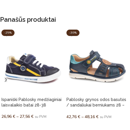
Panašūs produktai
-25%
-30%
Ispaniški Pablosky medžiaginiai
Pablosky grynos odos basutės
laisvalaikio batai 28-38
/ sandaliukai berniukams 28 –
36
26,96
€
–
27,56
€
42,76
€
–
48,16
€
su PVM
su PVM
PASIRINKTI SAVYBES
PASIRINKTI SAVYBES