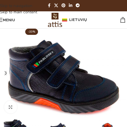
Skip to navigation
Skip to main content
LIETUVIŲ
MENIU
-33%
Spustelėkite norėdami padidinti