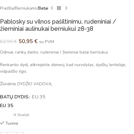
Pradžia
Berniukams
Batai
Pablosky su vilnos pašiltinimu, rudeniniai /
žieminiai aulinukai berniukui 28-38
50,95
€
62,95
€
su PVM
Odiniai, rankų darbo, rudeniniai / žieminiai batai berniukui.
Renkantis dydį, atkreipkite dėmesį, kad nurodytas, dydžių lentelėje,
vidpadžio ilgis.
Žiūrėkite DYDŽIO VADOVĄ.
BATŲ DYDIS
Alternative:
EU 35
EU 35
Išvalyti
Turime