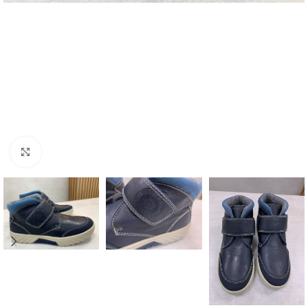
Spustelėkite norėdami padidinti