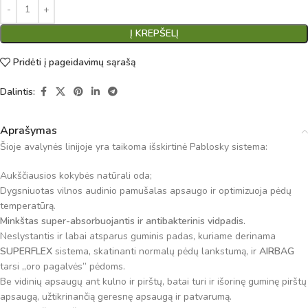
Į KREPŠELĮ
Pridėti į pageidavimų sąrašą
Dalintis:
Aprašymas
Šioje avalynės linijoje yra taikoma išskirtinė Pablosky sistema:
Aukščiausios kokybės natūrali oda;
Dygsniuotas vilnos audinio pamušalas apsaugo ir optimizuoja pėdų
temperatūrą.
Minkštas super-absorbuojantis ir antibakterinis vidpadis.
Neslystantis ir labai atsparus guminis padas, kuriame derinama
SUPERFLEX
sistema, skatinanti normalų pėdų lankstumą, ir
AIRBAG
tarsi „oro pagalvės” pėdoms.
Be vidinių apsaugų ant kulno ir pirštų, batai turi ir išorinę guminę pirštų
apsaugą, užtikrinančią geresnę apsaugą ir patvarumą.