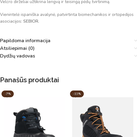
Velcro dirželiai užtikrina lengvą ir teisingą pėdų tvirtinimą.
Vienintelė ispaniška avalynė, patvirtinta biomechanikos ir ortopedijos
asociacijos:
SEBIOR.
Papildoma informacija
Atsiliepimai (0)
Dydžių vadovas
Panašūs produktai
-7%
-11%