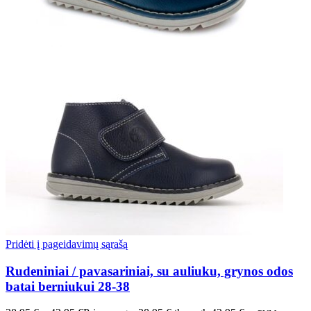
Pridėti į pageidavimų sąrašą
Rudeniniai / pavasariniai, su auliuku, grynos odos
batai berniukui 28-38