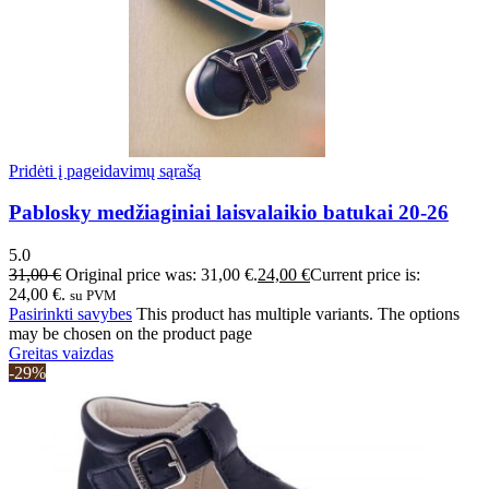
Pridėti į pageidavimų sąrašą
Pablosky medžiaginiai laisvalaikio batukai 20-26
5.0
31,00
€
Original price was: 31,00 €.
24,00
€
Current price is:
24,00 €.
su PVM
Pasirinkti savybes
This product has multiple variants. The options
may be chosen on the product page
Greitas vaizdas
-29%