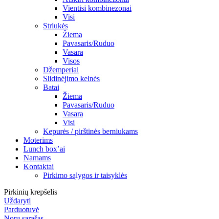
Vientisi kombinezonai
Visi
Striukės
Žiema
Pavasaris/Ruduo
Vasara
Visos
Džemperiai
Slidinėjimo kelnės
Batai
Žiema
Pavasaris/Ruduo
Vasara
Visi
Kepurės / pirštinės berniukams
Moterims
Lunch box’ai
Namams
Kontaktai
Pirkimo sąlygos ir taisyklės
Pirkinių krepšelis
Uždaryti
Parduotuvė
Norų sąrašas