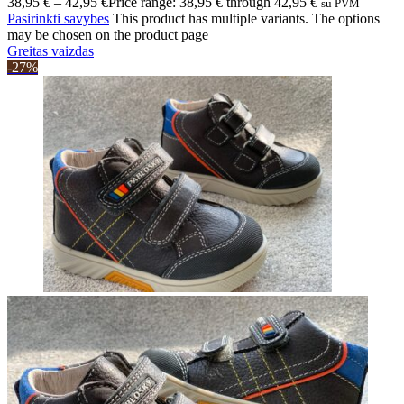
38,95
€
–
42,95
€
Price range: 38,95 € through 42,95 €
su PVM
Pasirinkti savybes
This product has multiple variants. The options
may be chosen on the product page
Greitas vaizdas
-27%