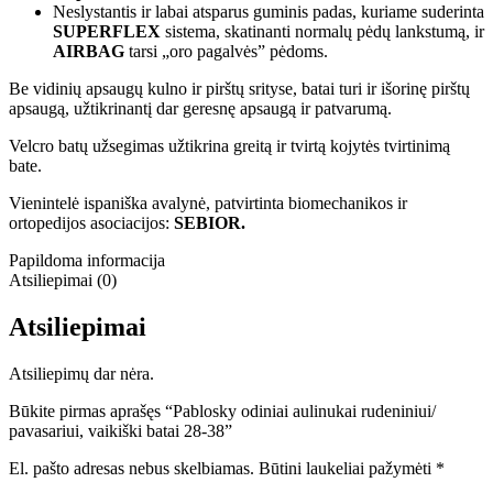
Neslystantis ir labai atsparus guminis padas, kuriame suderinta
SUPERFLEX
sistema, skatinanti normalų pėdų lankstumą, ir
AIRBAG
tarsi „oro pagalvės” pėdoms.
Be vidinių apsaugų kulno ir pirštų srityse, batai turi ir išorinę pirštų
apsaugą, užtikrinantį dar geresnę apsaugą ir patvarumą.
Velcro batų užsegimas užtikrina greitą ir tvirtą kojytės tvirtinimą
bate.
Vienintelė ispaniška avalynė, patvirtinta biomechanikos ir
ortopedijos asociacijos:
SEBIOR.
Papildoma informacija
Atsiliepimai (0)
Atsiliepimai
Atsiliepimų dar nėra.
Būkite pirmas aprašęs “Pablosky odiniai aulinukai rudeniniui/
pavasariui, vaikiški batai 28-38”
El. pašto adresas nebus skelbiamas.
Būtini laukeliai pažymėti
*