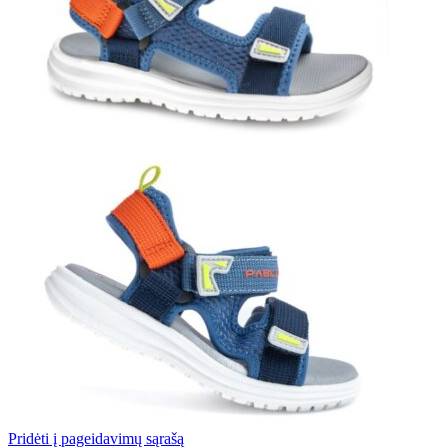
Pridėti į pageidavimų sąrašą