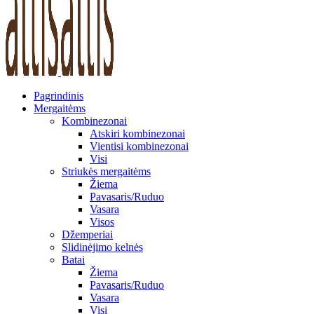
Pagrindinis
Mergaitėms
Kombinezonai
Atskiri kombinezonai
Vientisi kombinezonai
Visi
Striukės mergaitėms
Žiema
Pavasaris/Ruduo
Vasara
Visos
Džemperiai
Slidinėjimo kelnės
Batai
Žiema
Pavasaris/Ruduo
Vasara
Visi