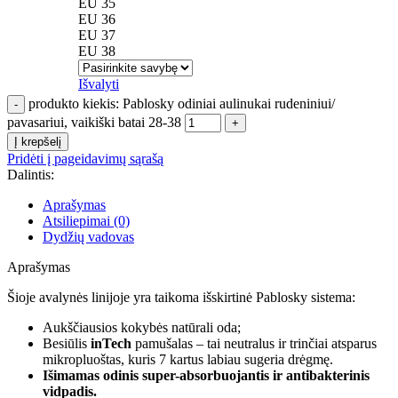
EU 35
EU 36
EU 37
EU 38
Išvalyti
produkto kiekis: Pablosky odiniai aulinukai rudeniniui/
pavasariui, vaikiški batai 28-38
Į krepšelį
Pridėti į pageidavimų sąrašą
Dalintis:
Aprašymas
Atsiliepimai (0)
Dydžių vadovas
Aprašymas
Šioje avalynės linijoje yra taikoma išskirtinė Pablosky sistema:
Aukščiausios kokybės natūrali oda;
Besiūlis
inTech
pamušalas – tai neutralus ir trinčiai atsparus
mikropluoštas, kuris 7 kartus labiau sugeria drėgmę.
Išimamas odinis super-absorbuojantis ir antibakterinis
vidpadis.