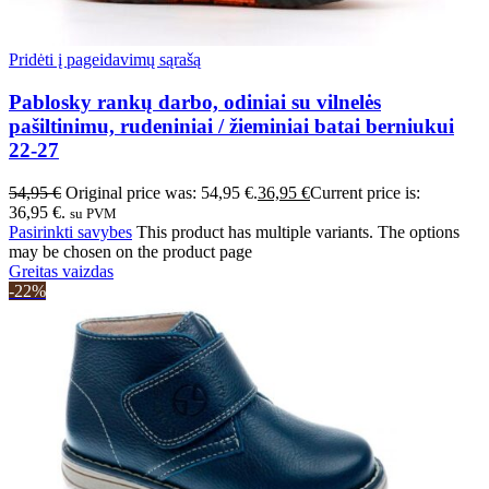
Pridėti į pageidavimų sąrašą
Pablosky rankų darbo, odiniai su vilnelės
pašiltinimu, rudeniniai / žieminiai batai berniukui
22-27
54,95
€
Original price was: 54,95 €.
36,95
€
Current price is:
36,95 €.
su PVM
Pasirinkti savybes
This product has multiple variants. The options
may be chosen on the product page
Greitas vaizdas
-22%