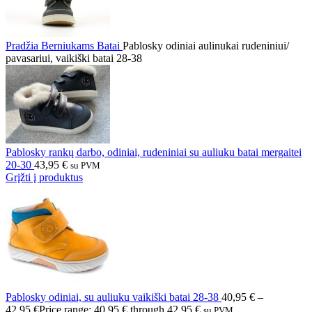
Pradžia
Berniukams
Batai
Pablosky odiniai aulinukai rudeniniui/
pavasariui, vaikiški batai 28-38
Pablosky rankų darbo, odiniai, rudeniniai su auliuku batai mergaitei
20-30
43,95
€
su PVM
Grįžti į produktus
Pablosky odiniai, su auliuku vaikiški batai 28-38
40,95
€
–
42,95
€
Price range: 40,95 € through 42,95 €
su PVM