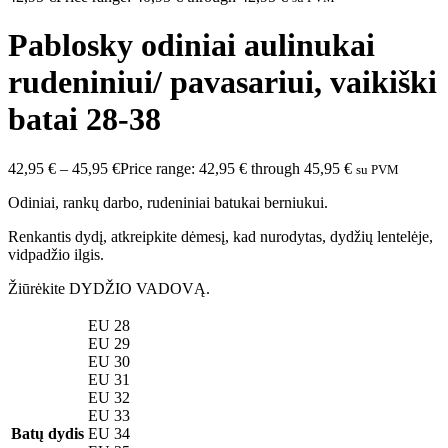
Pablosky odiniai aulinukai
rudeniniui/ pavasariui, vaikiški
batai 28-38
42,95
€
–
45,95
€
Price range: 42,95 € through 45,95 €
su PVM
Odiniai, rankų darbo, rudeniniai batukai berniukui.
Renkantis dydį, atkreipkite dėmesį, kad nurodytas, dydžių lentelėje,
vidpadžio ilgis.
Žiūrėkite DYDŽIO VADOVĄ.
EU 28
EU 29
EU 30
EU 31
EU 32
EU 33
Batų dydis
EU 34