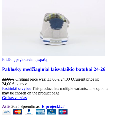
Pridėti į pageidavimų sąrašą
Pablosky medžiaginiai laisvalaikio batukai 24-26
33,00
€
Original price was: 33,00 €.
24,00
€
Current price is:
24,00 €.
su PVM
Pasirinkti savybes
This product has multiple variants. The options
may be chosen on the product page
Greitas vaizdas
Attis
2025 Sprendimas:
E-project.LT
.