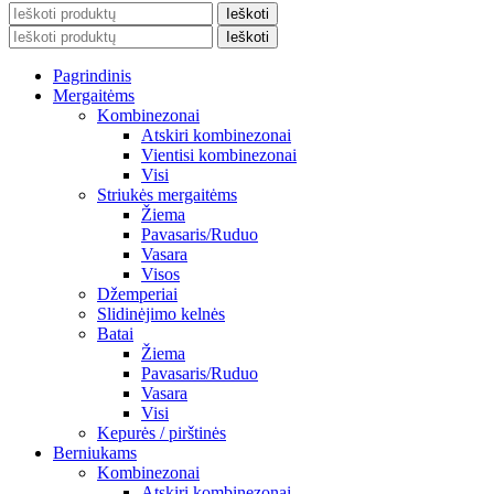
Ieškoti
Ieškoti
Pagrindinis
Mergaitėms
Kombinezonai
Atskiri kombinezonai
Vientisi kombinezonai
Visi
Striukės mergaitėms
Žiema
Pavasaris/Ruduo
Vasara
Visos
Džemperiai
Slidinėjimo kelnės
Batai
Žiema
Pavasaris/Ruduo
Vasara
Visi
Kepurės / pirštinės
Berniukams
Kombinezonai
Atskiri kombinezonai