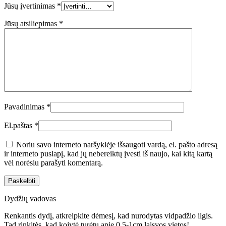
Jūsų įvertinimas
*
Jūsų atsiliepimas
*
Pavadinimas
*
El.paštas
*
Noriu savo interneto naršyklėje išsaugoti vardą, el. pašto adresą
ir interneto puslapį, kad jų nebereiktų įvesti iš naujo, kai kitą kartą
vėl norėsiu parašyti komentarą.
Dydžių vadovas
Renkantis dydį, atkreipkite dėmesį, kad nurodytas vidpadžio ilgis.
Tad rinkitės, kad kojytė turėtų apie 0,5-1cm laisvos vietos!