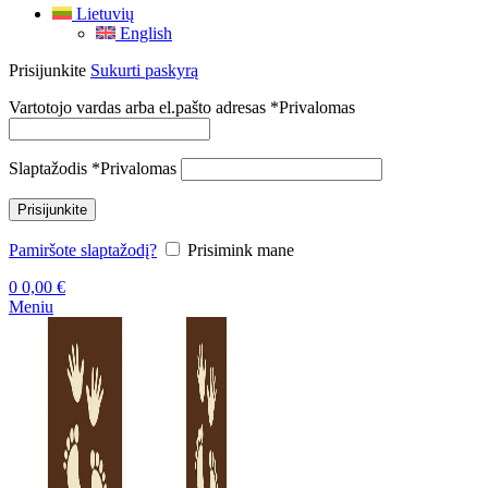
Lietuvių
English
Prisijunkite
Sukurti paskyrą
Vartotojo vardas arba el.pašto adresas
*
Privalomas
Slaptažodis
*
Privalomas
Prisijunkite
Pamiršote slaptažodį?
Prisimink mane
0
0,00
€
Meniu