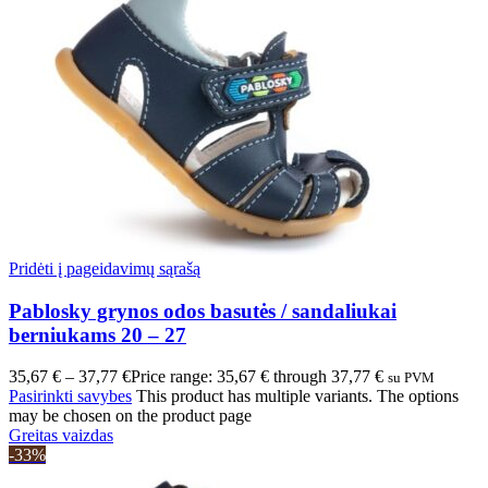
Pridėti į pageidavimų sąrašą
Pablosky grynos odos basutės / sandaliukai
berniukams 20 – 27
35,67
€
–
37,77
€
Price range: 35,67 € through 37,77 €
su PVM
Pasirinkti savybes
This product has multiple variants. The options
may be chosen on the product page
Greitas vaizdas
-33%