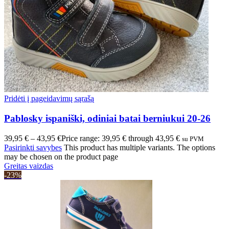
Pridėti į pageidavimų sąrašą
Pablosky ispaniški, odiniai batai berniukui 20-26
39,95
€
–
43,95
€
Price range: 39,95 € through 43,95 €
su PVM
Pasirinkti savybes
This product has multiple variants. The options
may be chosen on the product page
Greitas vaizdas
-23%