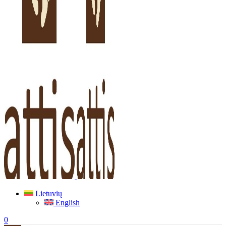
Lietuvių
English
0