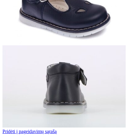
Pridėti į pageidavimų sąrašą