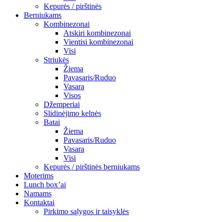
Kepurės / pirštinės
Berniukams
Kombinezonai
Atskiri kombinezonai
Vientisi kombinezonai
Visi
Striukės
Žiema
Pavasaris/Ruduo
Vasara
Visos
Džemperiai
Slidinėjimo kelnės
Batai
Žiema
Pavasaris/Ruduo
Vasara
Visi
Kepurės / pirštinės berniukams
Moterims
Lunch box’ai
Namams
Kontaktai
Pirkimo sąlygos ir taisyklės