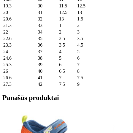
19.3
30
11.5
12.5
20
31
12.5
13
20.6
32
13
1.5
21.3
33
1
2
22
34
2
3
22.6
35
2.5
3.5
23.3
36
3.5
4.5
24
37
4
5
24.6
38
5
6
25.3
39
6
7
26
40
6.5
8
26.6
41
7
7.5
27.3
42
7.5
9
Panašūs produktai