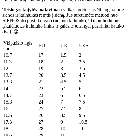
Teisingas kojytės matavimas:
vaikas turėtų stovėti nugara prie
sienos ir kulniukas remtis į sieną. Jūs turėtumėte matuoti nuo
SIENOS iki pirštukų galo (ne nuo kulniuko)! Tokiu būdu bus
įskaičiuotas kulniuko linkis ir galėsite teisingai pasirinkti batuko
dydį. 😉
Vidpadžio ilgis
EU
UK
USA
cm
10.7
17
1.5
2
11.3
18
2
2.5
12
19
3
3.5
12.7
20
3.5
4.5
13.3
21
4.5
5
14
22
5.5
6
14.7
23
6
6.5
15.3
24
7
7.5
16
25
7.5
8
16.6
26
8.5
9.5
17.3
27
9
10.5
18
28
10
11
18.6
29
11
12