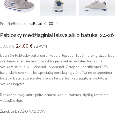
Pradžia
Berniukams
Batai
Pablosky medžiaginiai laisvalaikio batukai 24-26
24,00
€
33,00
€
su PVM
Ispaniški Pablosky batai sertifikuoti ortopedų. Todėl ne tik gražūs, bet
svarbiausia leidžia augti taisyklingai, sveikai pėdutei, formuotis
sveikam stuburiukui, eisenai, laikysenai. Ortopedų sertifikatas? Tai
batai skirti sveikom, be specialių poreikių kojytėm. Tai ne ortopediniai
batai, o batai atitinkantys visus standartus, kad augtų ir vystytųsi
sveikos kojytės
Renkantis dydį, atkreipkite dėmesį, kad nurodytas, dydžių lentelėje,
vidpadžio ilgis.
Žiūrėkite DYDŽIO VADOVĄ.