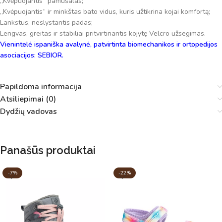
„Kvėpuojantis“ pamušalas;
„Kvėpuojantis“ ir minkštas bato vidus, kuris užtikrina kojai komfortą;
Lankstus, neslystantis padas;
Lengvas, greitas ir stabiliai pritvirtinantis kojytę Velcro užsegimas.
Vienintelė ispaniška avalynė, patvirtinta biomechanikos ir ortopedijos
asociacijos: SEBIOR.
Papildoma informacija
Atsiliepimai (0)
Dydžių vadovas
Panašūs produktai
-7%
-22%