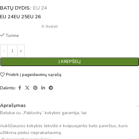
BATŲ DYDIS
Alternative:
EU 24
EU 24
EU 25
EU 26
Išvalyti
Turime
Į KREPŠELĮ
Pridėti į pageidavimų sąrašą
Dalintis:
Aprašymas
Batukai su „Pablosky“ kokybės garantija, tai:
Aukščiausios kokybės tekstilė ir kvėpuojantis bato paviršius, kuris
užtikrina pėdos neprakaitavimą;