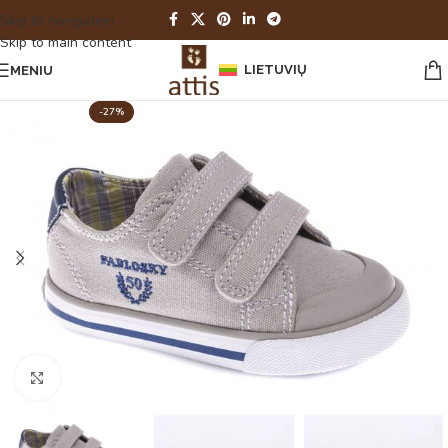
Skip to navigation
Skip to main content
LIETUVIŲ
MENIU
-27%
Spustelėkite norėdami padidinti