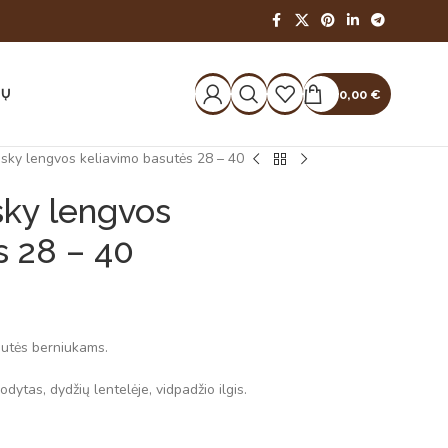
IŲ
0,00
€
osky lengvos keliavimo basutės 28 – 40
sky lengvos
s 28 – 40
asutės berniukams.
dytas, dydžių lentelėje, vidpadžio ilgis.