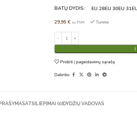
BATŲ DYDIS
Alternative:
EU 28
EU 30
EU 31
E
29,95
€
Turime
su PVM
Į
Pridėti į pageidavimų sąrašą
Dalintis:
PRAŠYMAS
ATSILIEPIMAI (0)
DYDŽIŲ VADOVAS