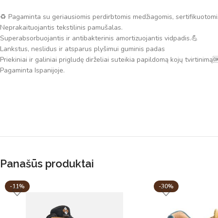
♻ Pagaminta su geriausiomis perdirbtomis medžiagomis, sertifikuotomi
Neprakaituojantis tekstilinis pamušalas.
Superabsorbuojantis ir antibakterinis amortizuojantis vidpadis.💪
Lankstus, neslidus ir atsparus plyšimui guminis padas
Priekiniai ir galiniai prigludę dirželiai suteikia papildomą kojų tvirtinimą
Pagaminta Ispanijoje.
Panašūs produktai
-11%
-30%