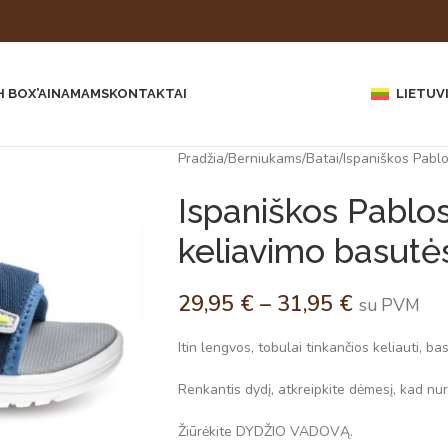
 BOX’AI
NAMAMS
KONTAKTAI
LIETUV
Pradžia
Berniukams
Batai
Ispaniškos Pabl
Ispaniškos Pablo
keliavimo basutė
29,95
€
–
31,95
€
su PVM
Itin lengvos, tobulai tinkančios keliauti, b
Renkantis dydį, atkreipkite dėmesį, kad nuro
Žiūrėkite DYDŽIO VADOVĄ.