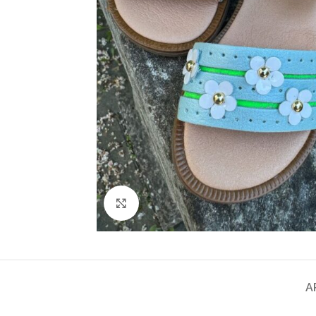
Spustelėkite norėdami padidinti
A