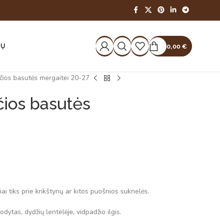
IŲ
0,00
€
čios basutės mergaitei 20-27
čios basutės
ai tiks prie krikštynų ar kitos puošnios suknelės.
dytas, dydžių lentelėje, vidpadžio ilgis.