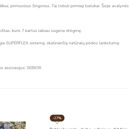
ikiui, pirmuosius žingsnius. Tai tobuli pirmieji batukai. Šioje avalynės
uoštas, kuris 7 kartus labiau sugeria drėgmę.
ngia SUPERFLEX sistemą, skatinančią natūralų pėdos lankstumą.
os asociacijos: SEBIOR.
-27%