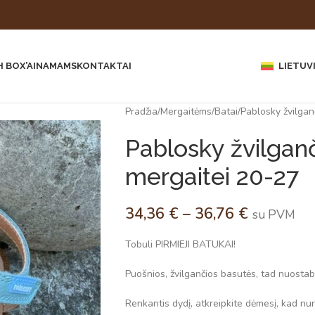
 BOX’AI
NAMAMS
KONTAKTAI
LIETUV
Pradžia
Mergaitėms
Batai
Pablosky žvilgan
Pablosky žvilgan
mergaitei 20-27
34,36
€
–
36,76
€
su PVM
Tobuli PIRMIEJI BATUKAI!
Puošnios, žvilgančios basutės, tad nuostabi
Renkantis dydį, atkreipkite dėmesį, kad nuro