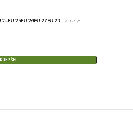
U 24
EU 25
EU 26
EU 27
EU 20
Išvalyti
 KREPŠELĮ