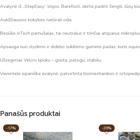
Avalynė iš „StepEasy“ linijos, Barefoot, skirta padėti žengti, Jūsų kūd
Aukščiausios kokybės natūrali oda;
Besiūlis inTech pamušalas, tai neutralus ir trinčiai atsparus mikropl
Apsauga nuo slydimo ir didelio sukibimo guminis padas, kuris suju
Užsegimas Velcro lipuku – greita, patogu, stabilu.
Vienintelė ispaniška avalynė, patvirtinta biomechanikos ir ortopedij
Panašūs produktai
-17%
-20%