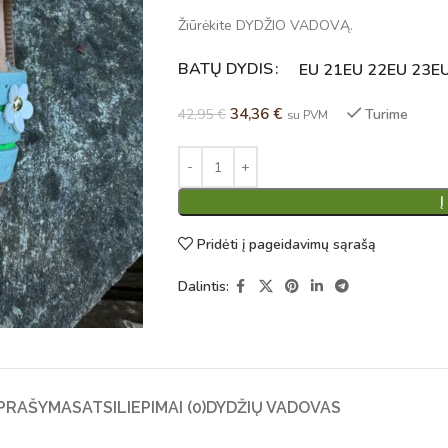
Žiūrėkite DYDŽIO VADOVĄ.
BATŲ DYDIS
Alternative:
EU 21
EU 22
EU 23
E
34,36
€
42,95
€
Turime
su PVM
Į
Pridėti į pageidavimų sąrašą
Dalintis:
PRAŠYMAS
ATSILIEPIMAI (0)
DYDŽIŲ VADOVAS