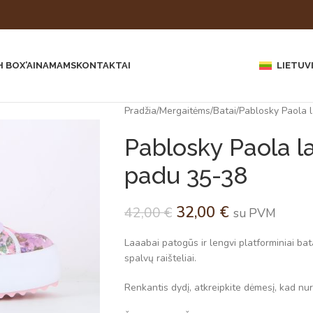
 BOX’AI
NAMAMS
KONTAKTAI
LIETUV
Pradžia
Mergaitėms
Batai
Pablosky Paola l
Pablosky Paola la
padu 35-38
32,00
€
42,00
€
su PVM
Laaabai patogūs ir lengvi platforminiai batai
spalvų raišteliai.
Renkantis dydį, atkreipkite dėmesį, kad nuro