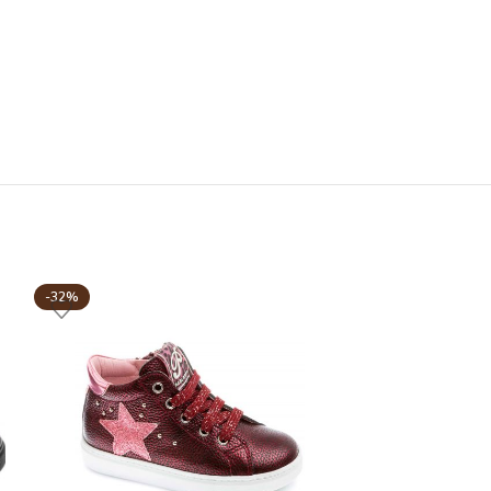
-32%
-44%