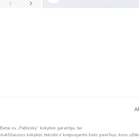
A
Batai su „Pablosky“ kokybės garantija, tai:
Aukščiausios kokybės tekstilė ir kvėpuojantis bato paviršius, kuris užti