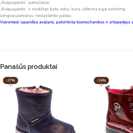
„Kvėpuojantis“ pamušalas;
„Kvėpuojantis“ ir minkštas bato vidus, kuris užtikrina kojai komfortą;
Lengvas,patvarus, neslystantis padas;
Vienintelė ispaniška avalynė, patvirtinta biomechanikos ir ortopedijos 
Panašūs produktai
-27%
-34%