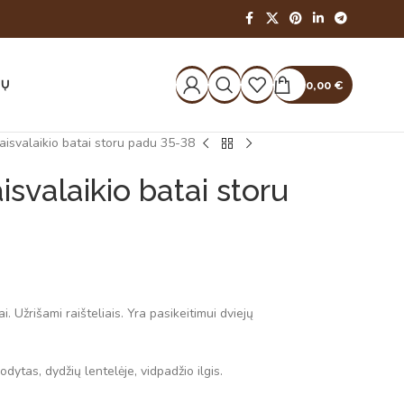
IŲ
0,00
€
aisvalaikio batai storu padu 35-38
isvalaikio batai storu
. Užrišami raišteliais. Yra pasikeitimui dviejų
dytas, dydžių lentelėje, vidpadžio ilgis.