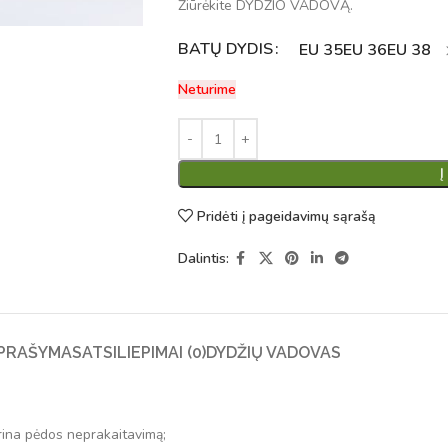
Žiūrėkite DYDŽIO VADOVĄ.
BATŲ DYDIS
Alternative:
EU 35
EU 36
EU 38
Neturime
Į
Pridėti į pageidavimų sąrašą
Dalintis:
PRAŠYMAS
ATSILIEPIMAI (0)
DYDŽIŲ VADOVAS
krina pėdos neprakaitavimą;