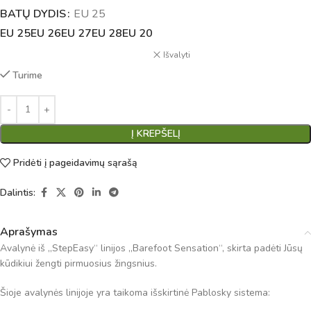
BATŲ DYDIS
Alternative:
EU 25
EU 25
EU 26
EU 27
EU 28
EU 20
Išvalyti
Turime
Į KREPŠELĮ
Pridėti į pageidavimų sąrašą
Dalintis:
Aprašymas
Avalynė iš „StepEasy“ linijos „Barefoot Sensation“, skirta padėti Jūsų
kūdikiui žengti pirmuosius žingsnius.
Šioje avalynės linijoje yra taikoma išskirtinė Pablosky sistema: