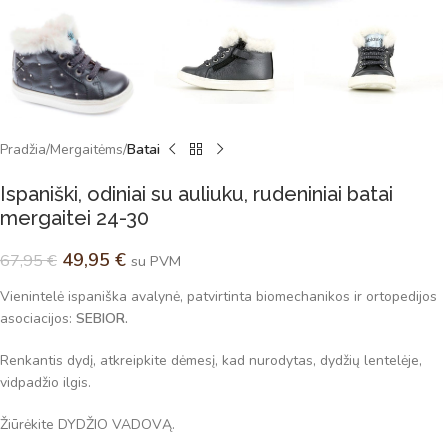
Pradžia
Mergaitėms
Batai
Ispaniški, odiniai su auliuku, rudeniniai batai
mergaitei 24-30
49,95
€
67,95
€
su PVM
Vienintelė ispaniška avalynė, patvirtinta biomechanikos ir ortopedijos
asociacijos:
SEBIOR.
Renkantis dydį, atkreipkite dėmesį, kad nurodytas, dydžių lentelėje,
vidpadžio ilgis.
Žiūrėkite DYDŽIO VADOVĄ.