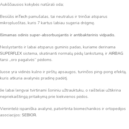
Aukščiausios kokybės natūrali oda;
Besiūlis
inTech
pamušalas, tai neutralus ir trinčiai atsparus
mikropluoštas, kuris 7 kartus labiau sugeria drėgmę.
Išimamas odinis super-absorbuojantis ir antibakterinis vidpadis.
Neslystantis ir labai atsparus guminis padas, kuriame derinama
SUPERFLEX
sistema, skatinanti normalų pėdų lankstumą, ir
AIRBAG
tarsi „oro pagalvės” pėdoms.
Juose yra vidinės kulno ir pirštų apsaugos, turinčios ping-pong efektą,
kuris atkuria avalynės pradinę padėtį.
Jie labai lengvai tvirtinami šoniniu užtrauktuku, o raišteliai užtikrina
nepriekaištingą pritaikymą prie kiekvienos pėdos.
Vienintelė ispaniška avalynė, patvirtinta biomechanikos ir ortopedijos
asociacijos:
SEBIOR.