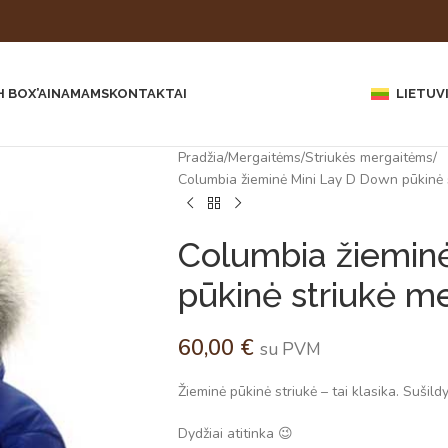
 BOX’AI
NAMAMS
KONTAKTAI
LIETUV
Pradžia
Mergaitėms
Striukės mergaitėms
Columbia žieminė Mini Lay D Down pūkinė s
Columbia žiemin
pūkinė striukė me
60,00
€
su PVM
Žieminė pūkinė striukė – tai klasika. Sušild
Dydžiai atitinka 😉