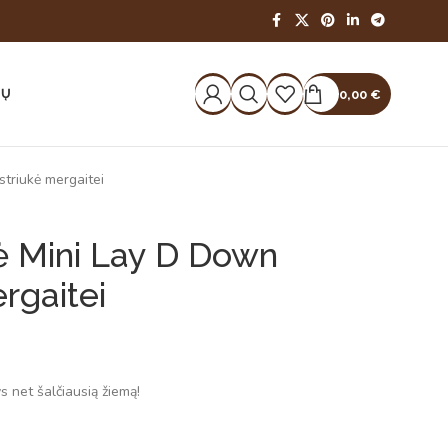
IŲ
0,00
€
triukė mergaitei
ė Mini Lay D Down
rgaitei
ys net šalčiausią žiemą!