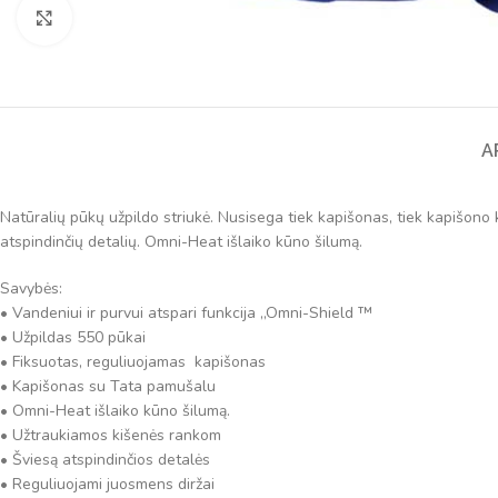
Spustelėkite norėdami padidinti
A
Natūralių pūkų užpildo striukė. Nusisega tiek kapišonas, tiek kapišono k
atspindinčių detalių. Omni-Heat išlaiko kūno šilumą.
Savybės:
• Vandeniui ir purvui atspari funkcija „Omni-Shield ™
• Užpildas 550 pūkai
• Fiksuotas, reguliuojamas kapišonas
• Kapišonas su Tata pamušalu
• Omni-Heat išlaiko kūno šilumą.
• Užtraukiamos kišenės rankom
• Šviesą atspindinčios detalės
• Reguliuojami juosmens diržai