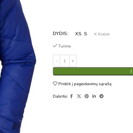
DYDIS
Alternative:
XS
S
Išvalyti
Turime
Į
Pridėti į pageidavimų sąrašą
Dalintis: