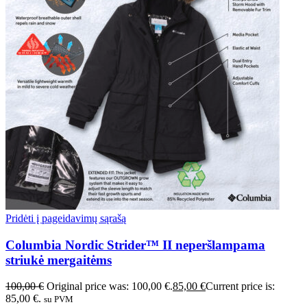
Pridėti į pageidavimų sąrašą
Columbia Nordic Strider™ II neperšlampama
striukė mergaitėms
100,00
€
Original price was: 100,00 €.
85,00
€
Current price is:
85,00 €.
su PVM