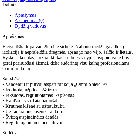
Dalintis:
Aprašymas
Atsiliepimai (0)
Dydžių vadovas
Aprašymas
Elegantiška ir patvari žieminė striukė. Nailono medžiaga atlieką
izoliaciją ir nepraleidžia drėgmės, apsaugo nuo vėjo, šalčio ir lietaus.
Ryškus akcentas – užtrauktukas krūtinės srityje. Jūsų mergaitė bus
gerai pasiruošusi žiemai, dėka suderintų visų kalnų profesionalams
skirtų funkcijų.
Savybės:
• Vandeniui ir purvui atspari funkcija „Omni-Shield ™
• Izoliuota, užpildas 240gsm
• Fiksuotas, reguliuojamas kapišonas
• Kapišonas su Tata pamušalu
• Krūtinės kišenė su užtrauktuku
• Užtraukiamos kišenės rankom
• Šviesą atspindinčios detalės
• Reguliuojami juosmens diržai
Sudėtis: