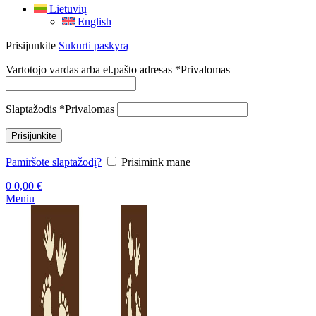
Lietuvių
English
Prisijunkite
Sukurti paskyrą
Vartotojo vardas arba el.pašto adresas
*
Privalomas
Slaptažodis
*
Privalomas
Prisijunkite
Pamiršote slaptažodį?
Prisimink mane
0
0,00
€
Meniu