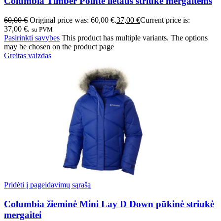
Columbia Timber Pointe lietaus striukė mergaitėms
60,00
€
Original price was: 60,00 €.
37,00
€
Current price is:
37,00 €.
su PVM
Pasirinkti savybes
This product has multiple variants. The options
may be chosen on the product page
Greitas vaizdas
Pridėti į pageidavimų sąrašą
Columbia žieminė Mini Lay D Down pūkinė striukė
mergaitei