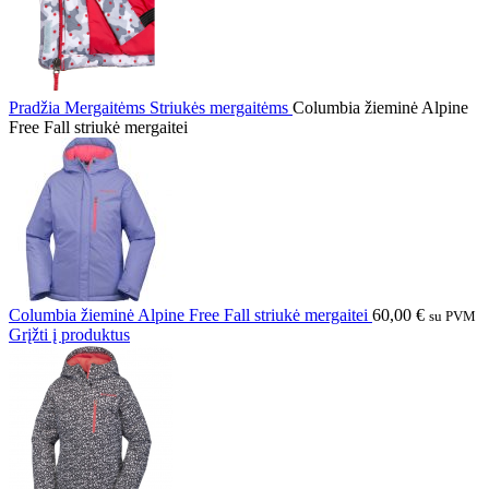
Pradžia
Mergaitėms
Striukės mergaitėms
Columbia žieminė Alpine
Free Fall striukė mergaitei
Columbia žieminė Alpine Free Fall striukė mergaitei
60,00
€
su PVM
Grįžti į produktus