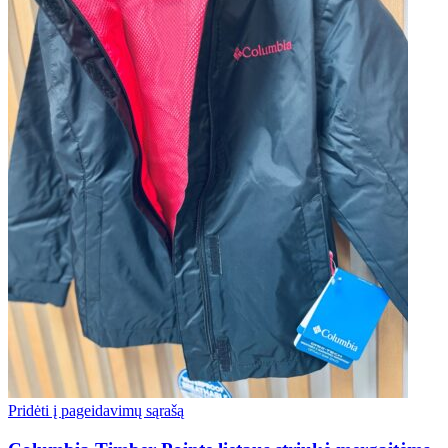
Pridėti į pageidavimų sąrašą