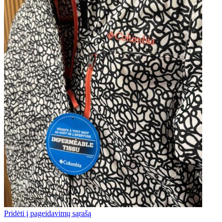
Pridėti į pageidavimų sąrašą