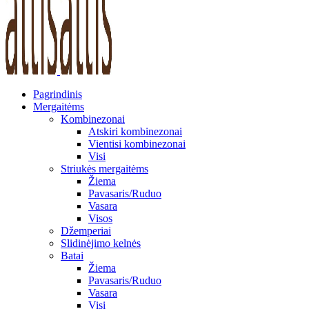
Pagrindinis
Mergaitėms
Kombinezonai
Atskiri kombinezonai
Vientisi kombinezonai
Visi
Striukės mergaitėms
Žiema
Pavasaris/Ruduo
Vasara
Visos
Džemperiai
Slidinėjimo kelnės
Batai
Žiema
Pavasaris/Ruduo
Vasara
Visi