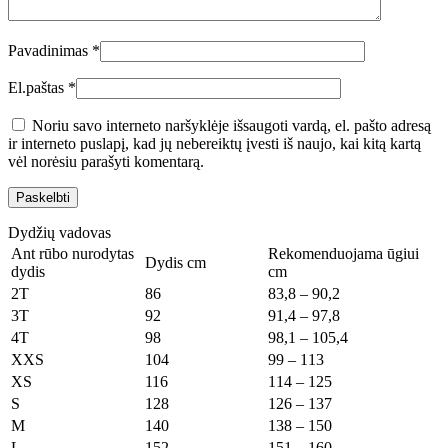
Pavadinimas
*
El.paštas
*
Noriu savo interneto naršyklėje išsaugoti vardą, el. pašto adresą
ir interneto puslapį, kad jų nebereiktų įvesti iš naujo, kai kitą kartą
vėl norėsiu parašyti komentarą.
Dydžių vadovas
Ant rūbo nurodytas
Rekomenduojama ūgiui
Dydis cm
dydis
cm
2T
86
83,8 – 90,2
3T
92
91,4 – 97,8
4T
98
98,1 – 105,4
XXS
104
99 – 113
XS
116
114 – 125
S
128
126 – 137
M
140
138 – 150
L
152
151 – 160