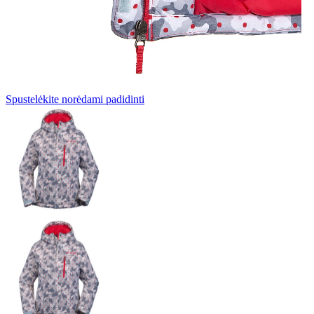
Spustelėkite norėdami padidinti