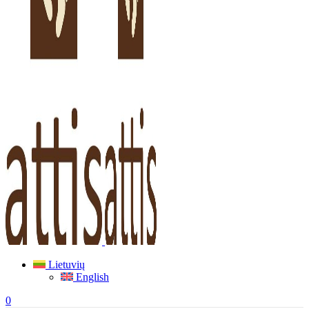
Lietuvių
English
0