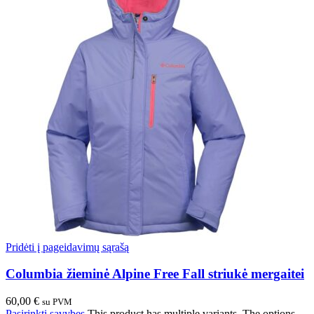
Pridėti į pageidavimų sąrašą
Columbia žieminė Alpine Free Fall striukė mergaitei
60,00
€
su PVM
Pasirinkti savybes
This product has multiple variants. The options