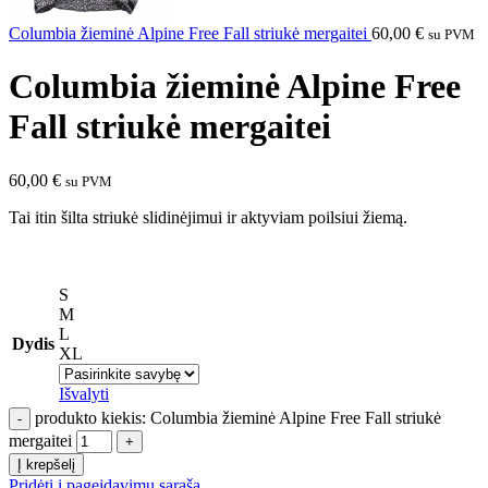
Columbia žieminė Alpine Free Fall striukė mergaitei
60,00
€
su PVM
Columbia žieminė Alpine Free
Fall striukė mergaitei
60,00
€
su PVM
Tai itin šilta striukė slidinėjimui ir aktyviam poilsiui žiemą.
S
M
L
Dydis
XL
Išvalyti
produkto kiekis: Columbia žieminė Alpine Free Fall striukė
mergaitei
Į krepšelį
Pridėti į pageidavimų sąrašą