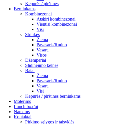
Kepurės / pirštinės
Berniukams
Kombinezonai
Atskiri kombinezonai
Vientisi kombinezonai
Visi
Striukės
Žiema
Pavasaris/Ruduo
Vasara
Visos
Džemperiai
Slidinėjimo kelnės
Batai
Žiema
Pavasaris/Ruduo
Vasara
Visi
Kepurės / pirštinės berniukams
Moterims
Lunch box’ai
Namams
Kontaktai
Pirkimo sąlygos ir taisyklės