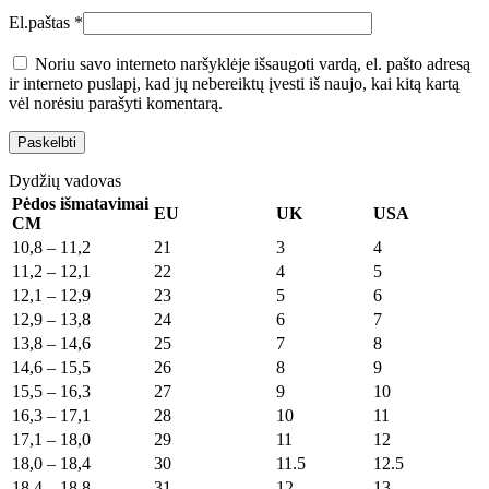
El.paštas
*
Noriu savo interneto naršyklėje išsaugoti vardą, el. pašto adresą
ir interneto puslapį, kad jų nebereiktų įvesti iš naujo, kai kitą kartą
vėl norėsiu parašyti komentarą.
Dydžių vadovas
Pėdos išmatavimai
EU
UK
USA
CM
10,8 – 11,2
21
3
4
11,2 – 12,1
22
4
5
12,1 – 12,9
23
5
6
12,9 – 13,8
24
6
7
13,8 – 14,6
25
7
8
14,6 – 15,5
26
8
9
15,5 – 16,3
27
9
10
16,3 – 17,1
28
10
11
17,1 – 18,0
29
11
12
18,0 – 18,4
30
11.5
12.5
18,4 – 18,8
31
12
13