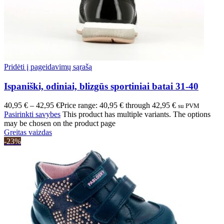
Pridėti į pageidavimų sąrašą
Ispaniški, odiniai, blizgūs sportiniai batai 31-40
40,95
€
–
42,95
€
Price range: 40,95 € through 42,95 €
su PVM
Pasirinkti savybes
This product has multiple variants. The options
may be chosen on the product page
Greitas vaizdas
-23%