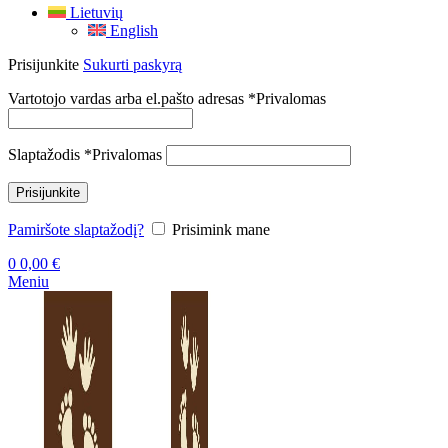
Lietuvių
English
Prisijunkite
Sukurti paskyrą
Vartotojo vardas arba el.pašto adresas
*
Privalomas
Slaptažodis
*
Privalomas
Prisijunkite
Pamiršote slaptažodį?
Prisimink mane
0
0,00
€
Meniu