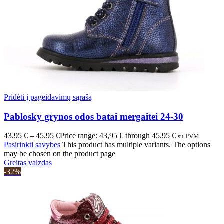
Pridėti į pageidavimų sąrašą
Pablosky grynos odos batai mergaitei 24-30
43,95
€
–
45,95
€
Price range: 43,95 € through 45,95 €
su PVM
Pasirinkti savybes
This product has multiple variants. The options
may be chosen on the product page
Greitas vaizdas
-32%