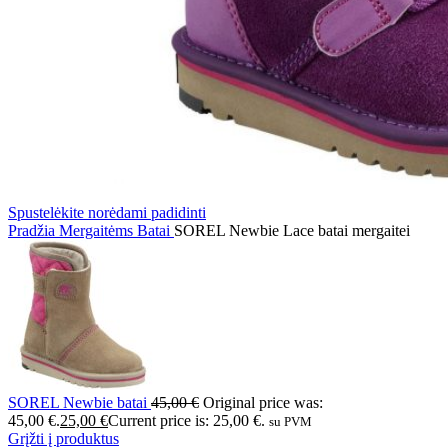
Spustelėkite norėdami padidinti
Pradžia
Mergaitėms
Batai
SOREL Newbie Lace batai mergaitei
SOREL Newbie batai
45,00
€
Original price was:
45,00 €.
25,00
€
Current price is: 25,00 €.
su PVM
Grįžti į produktus