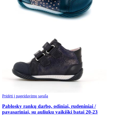
Pridėti į pageidavimų sąrašą
Pablosky rankų darbo, odiniai, rudeniniai /
pavasariniai, su auliuku vaikiški batai 20-23