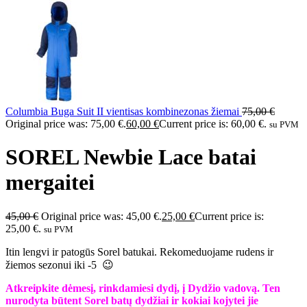
Columbia Buga Suit II vientisas kombinezonas žiemai
75,00
€
Original price was: 75,00 €.
60,00
€
Current price is: 60,00 €.
su PVM
SOREL Newbie Lace batai
mergaitei
45,00
€
Original price was: 45,00 €.
25,00
€
Current price is:
25,00 €.
su PVM
Itin lengvi ir patogūs Sorel batukai. Rekomeduojame rudens ir
žiemos sezonui iki -5 😉
Atkreipkite dėmesį, rinkdamiesi dydį, į Dydžio vadovą. Ten
nurodyta būtent Sorel batų dydžiai ir kokiai kojytei jie