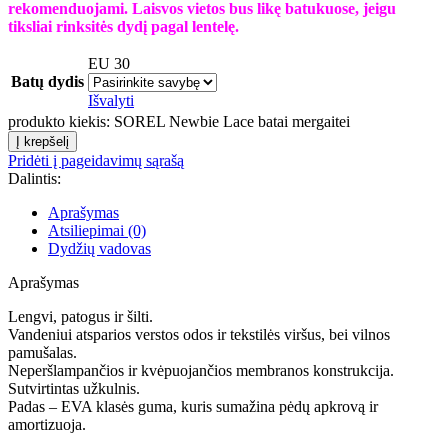
rekomenduojami. Laisvos vietos bus likę batukuose, jeigu
tiksliai rinksitės dydį pagal lentelę.
EU 30
Batų dydis
Išvalyti
produkto kiekis: SOREL Newbie Lace batai mergaitei
Į krepšelį
Pridėti į pageidavimų sąrašą
Dalintis:
Aprašymas
Atsiliepimai (0)
Dydžių vadovas
Aprašymas
Lengvi, patogus ir šilti.
Vandeniui atsparios verstos odos ir tekstilės viršus, bei vilnos
pamušalas.
Neperšlampančios ir kvėpuojančios membranos konstrukcija.
Sutvirtintas užkulnis.
Padas – EVA klasės guma, kuris sumažina pėdų apkrovą ir
amortizuoja.