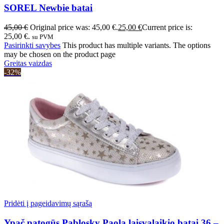
SOREL Newbie batai
45,00
€
Original price was: 45,00 €.
25,00
€
Current price is:
25,00 €.
su PVM
Pasirinkti savybes
This product has multiple variants. The options
may be chosen on the product page
Greitas vaizdas
-32%
Pridėti į pageidavimų sąrašą
Ypač patogūs Pablosky Paola laisvalaikio batai 36 –