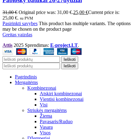
Pablosky batukai 26-27dydžiai
31,00
€
Original price was: 31,00 €.
25,00
€
Current price is:
25,00 €.
su PVM
Pasirinkti savybes
This product has multiple variants. The options
may be chosen on the product page
Greitas vaizdas
Attis
2025 Sprendimas:
E-project.LT
.
Ieškoti
Ieškoti
Pagrindinis
Mergaitėms
Kombinezonai
Atskiri kombinezonai
Vientisi kombinezonai
Visi
Striukės mergaitėms
Žiema
Pavasaris/Ruduo
Vasara
Visos
Džemperiai