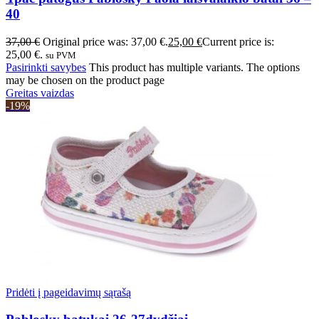
40
37,00
€
Original price was: 37,00 €.
25,00
€
Current price is:
25,00 €.
su PVM
Pasirinkti savybes
This product has multiple variants. The options
may be chosen on the product page
Greitas vaizdas
-19%
Pridėti į pageidavimų sąrašą