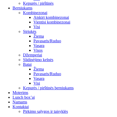
Kepurės / pirštinės
Berniukams
Kombinezonai
Atskiri kombinezonai
Vientisi kombinezonai
Visi
Striukės
Žiema
Pavasaris/Ruduo
Vasara
Visos
Džemperiai
Slidinėjimo kelnės
Batai
Žiema
Pavasaris/Ruduo
Vasara
Visi
Kepurės / pirštinės berniukams
Moterims
Lunch box’ai
Namams
Kontaktai
Pirkimo sąlygos ir taisyklės