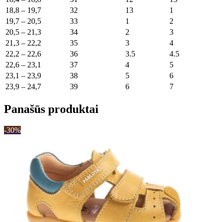
18,8 – 19,7
32
13
1
19,7 – 20,5
33
1
2
20,5 – 21,3
34
2
3
21,3 – 22,2
35
3
4
22,2 – 22,6
36
3.5
4.5
22,6 – 23,1
37
4
5
23,1 – 23,9
38
5
6
23,9 – 24,7
39
6
7
Panašūs produktai
-30%