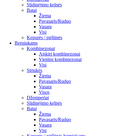
Slidinėjimo kelnės
Batai
Žiema
Pavasaris/Ruduo
Vasara
Visi
Kepurės / pirštinės
Berniukams
Kombinezonai
Atskiri kombinezonai
Vientisi kombinezonai
Visi
Striukės
Žiema
Pavasaris/Ruduo
Vasara
Visos
Džemperiai
Slidinėjimo kelnės
Batai
Žiema
Pavasaris/Ruduo
Vasara
Visi
Kepurės / pirštinės berniukams