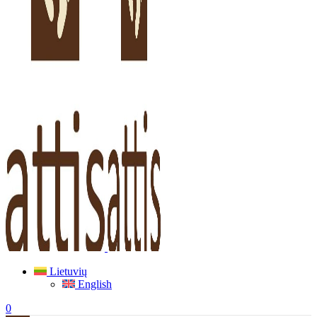
Lietuvių
English
0