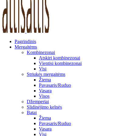
Pagrindinis
Mergaitėms
Kombinezonai
Atskiri kombinezonai
Vientisi kombinezonai
Visi
Striukės mergaitėms
Žiema
Pavasaris/Ruduo
Vasara
Visos
Džemperiai
Slidinėjimo kelnės
Batai
Žiema
Pavasaris/Ruduo
Vasara
Visi