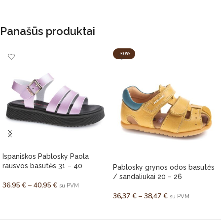
Panašūs produktai
-30%
Ispaniškos Pablosky Paola
rausvos basutės 31 – 40
Pablosky grynos odos basutės
/ sandaliukai 20 – 26
36,95
€
–
40,95
€
su PVM
36,37
€
–
38,47
€
su PVM
PASIRINKTI SAVYBES
PASIRINKTI SAVYBES