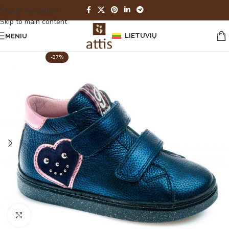
Skip to navigation
Skip to main content
LIETUVIŲ
MENIU
-37%
Spustelėkite norėdami padidinti