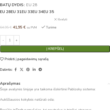
BATŲ DYDIS
Alternative:
EU 28
EU 28
EU 31
EU 33
EU 34
EU 35
Išvalyti
41,95
€
64,95
€
Turime
su PVM
Į KREPŠELĮ
Pridėti į pageidavimų sąrašą
Dalintis:
Aprašymas
Šioje avalynės linijoje yra taikoma išskirtinė Pablosky sistema:
Aukščiausios kokybės natūrali oda;
Besiūlis
inTech
pamušalas, tai neutralus ir trinčiai atsparus