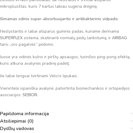
mikropluoštas, kuris 7 kartus labiau sugeria drėgmę.
Išimamas odinis super-absorbuojantis ir antibakterinis vidpadis.
Neslystantis ir labai atsparus guminis padas, kuriame derinama
SUPERFLEX
sistema, skatinanti normalų pėdų lankstumą, ir
AIRBAG
tarsi „oro pagalvės” pėdoms.
Juose yra vidinės kulno ir pirštų apsaugos, turinčios ping-pong efektą,
kuris atkuria avalynės pradinę padėtį.
Jie labai lengvai tvirtinami Velcro lipukais.
Vienintelė ispaniška avalynė, patvirtinta biomechanikos ir ortopedijos
asociacijos:
SEBIOR.
Papildoma informacija
Atsiliepimai (0)
Dydžių vadovas