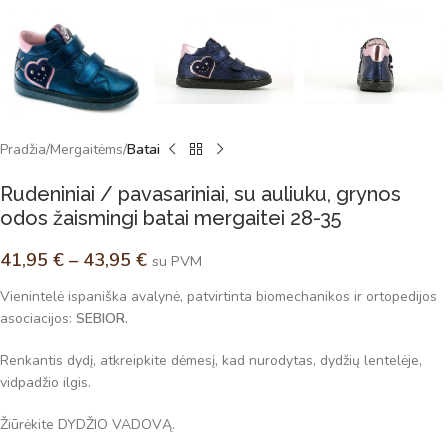
Pradžia
Mergaitėms
Batai
Rudeniniai / pavasariniai, su auliuku, grynos
odos žaismingi batai mergaitei 28-35
41,95
€
–
43,95
€
su PVM
Vienintelė ispaniška avalynė, patvirtinta biomechanikos ir ortopedijos
asociacijos:
SEBIOR.
Renkantis dydį, atkreipkite dėmesį, kad nurodytas, dydžių lentelėje,
vidpadžio ilgis.
Žiūrėkite DYDŽIO VADOVĄ.