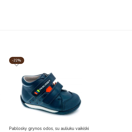
-22%
-44%
Pablosky grynos odos, su auliuku vaikiški
SOREL Newbie b