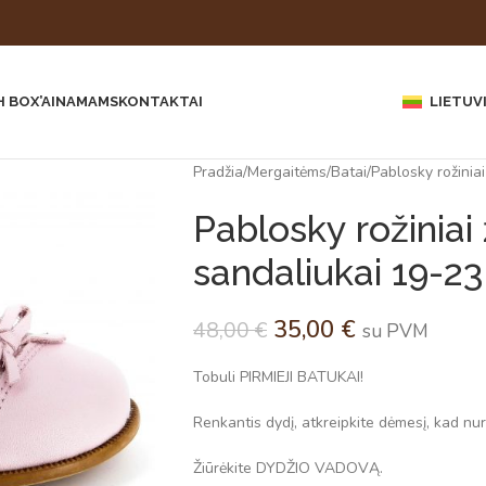
 BOX’AI
NAMAMS
KONTAKTAI
LIETUV
Pradžia
Mergaitėms
Batai
Pablosky rožiniai
Pablosky rožiniai 
sandaliukai 19-23
35,00
€
48,00
€
su PVM
Tobuli PIRMIEJI BATUKAI!
Renkantis dydį, atkreipkite dėmesį, kad nuro
Žiūrėkite DYDŽIO VADOVĄ.