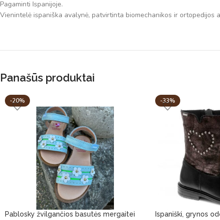
Pagaminti Ispanijoje.
Vienintelė ispaniška avalynė, patvirtinta biomechanikos ir ortopedijos 
Panašūs produktai
-20%
-33%
Pablosky žvilgančios basutės mergaitei
Ispaniški, grynos od