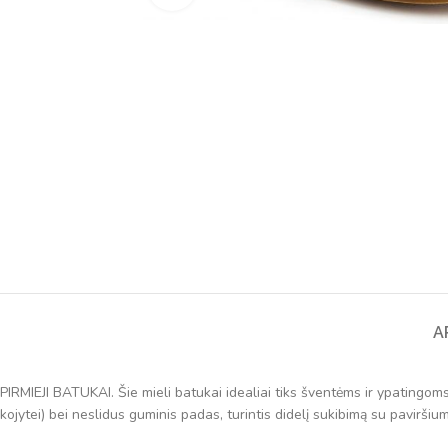
A
PIRMIEJI BATUKAI. Šie mieli batukai idealiai tiks šventėms ir ypatingom
kojytei) bei neslidus guminis padas, turintis didelį sukibimą su paviršium