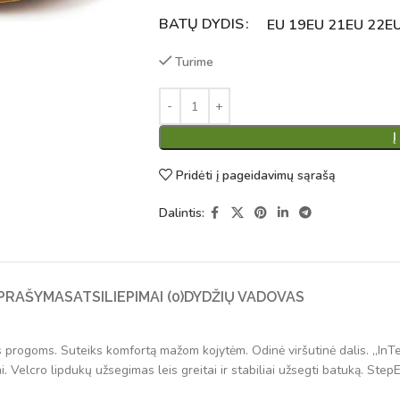
BATŲ DYDIS
Alternative:
EU 19
EU 21
EU 22
E
Turime
Į
Pridėti į pageidavimų sąrašą
Dalintis:
PRAŠYMAS
ATSILIEPIMAI (0)
DYDŽIŲ VADOVAS
s progoms. Suteiks komfortą mažom kojytėm. Odinė viršutinė dalis. „InTe
i. Velcro lipdukų užsegimas leis greitai ir stabiliai užsegti batuką. StepE