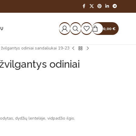
IŲ
0,00
€
 žvilgantys odiniai sandaliukai 19-23
žvilgantys odiniai
dytas, dydžių lentelėje, vidpadžio ilgis.