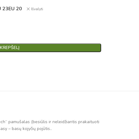
U 23
EU 20
Išvalyti
 KREPŠELĮ
ch“ pamušalas (besiūlis ir neleidžiantis prakaituoti
asy – basų kojyčių pojūtis..