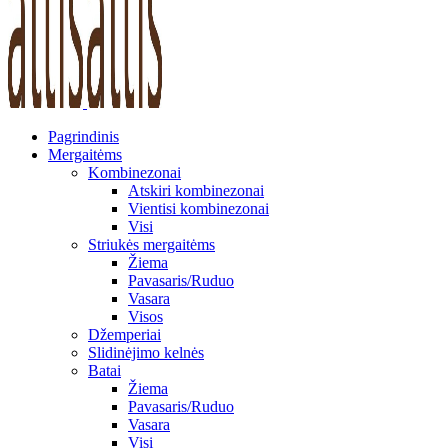
Pagrindinis
Mergaitėms
Kombinezonai
Atskiri kombinezonai
Vientisi kombinezonai
Visi
Striukės mergaitėms
Žiema
Pavasaris/Ruduo
Vasara
Visos
Džemperiai
Slidinėjimo kelnės
Batai
Žiema
Pavasaris/Ruduo
Vasara
Visi