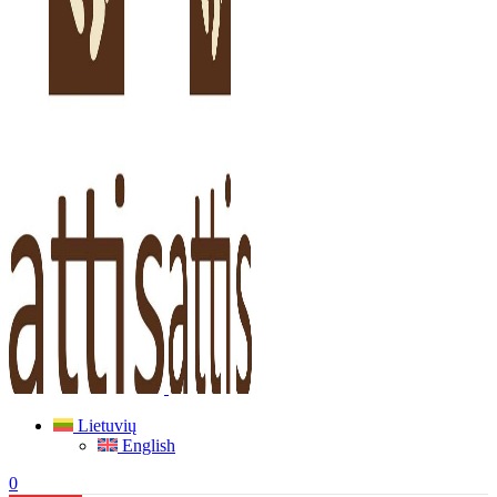
Lietuvių
English
0