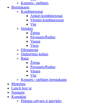
Kepurės / pirštinės
Berniukams
Kombinezonai
Atskiri kombinezonai
Vientisi kombinezonai
Visi
Striukės
Žiema
Pavasaris/Ruduo
Vasara
Visos
Džemperiai
Slidinėjimo kelnės
Batai
Žiema
Pavasaris/Ruduo
Vasara
Visi
Kepurės / pirštinės berniukams
Moterims
Lunch box’ai
Namams
Kontaktai
Pirkimo sąlygos ir taisyklės