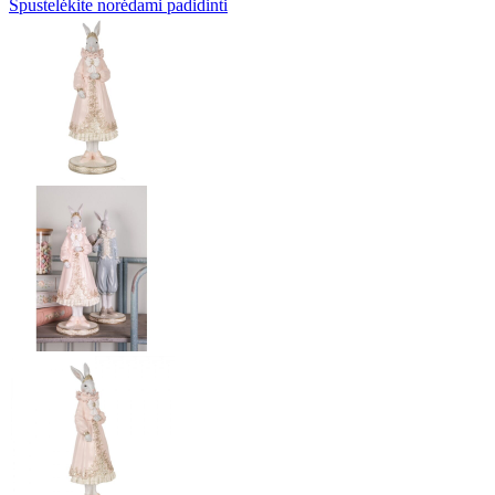
Spustelėkite norėdami padidinti