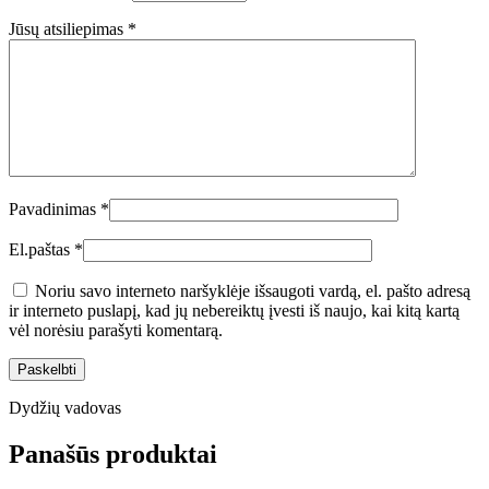
Jūsų atsiliepimas
*
Pavadinimas
*
El.paštas
*
Noriu savo interneto naršyklėje išsaugoti vardą, el. pašto adresą
ir interneto puslapį, kad jų nebereiktų įvesti iš naujo, kai kitą kartą
vėl norėsiu parašyti komentarą.
Dydžių vadovas
Panašūs produktai