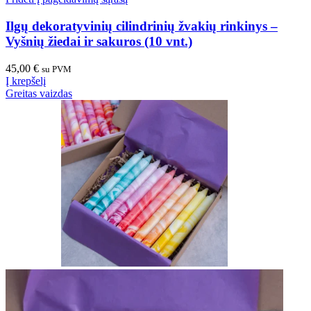
Ilgų dekoratyvinių cilindrinių žvakių rinkinys –
Vyšnių žiedai ir sakuros (10 vnt.)
45,00
€
su PVM
Į krepšelį
Greitas vaizdas