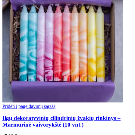
Pridėti į pageidavimų sąrašą
Ilgų dekoratyvinių cilindrinių žvakių rinkinys –
Marmurinė vaivorykštė (10 vnt.)