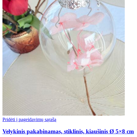
Pridėti į pageidavimų sąrašą
Velykinis pakabinamas, stiklinis, kiaušinis Ø 5×8 cm