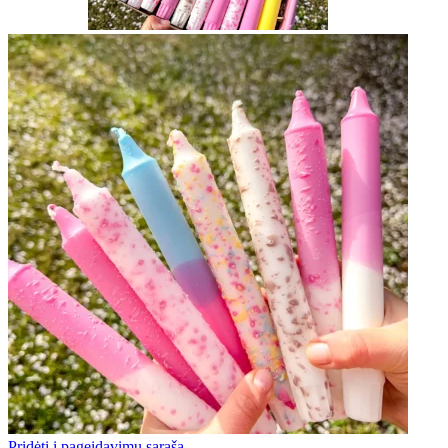
Pridėti į pageidavimų sąrašą