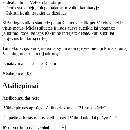
• Idealiai tinka Velykų laikotarpiui
• Derės svetainėje, miegamajame ar vaikų kambaryje
• Išskirtinis, akį traukiantis dizainas
Ši žavinga zuikio statulėlė papuoš namus ne tik per Velykas, bet ir
visus metus. Mielas siluetas ir ilgos ausys suteikia jai ypatingo
jaukumo, todėl tai taps išskirtine interjero detale, kuri subtiliai
pagyvins bet kurią erdvę.
Tai dekoracija, kurią norisi laikyti matomoje vietoje – ji kuria šilumą,
žaismingumą ir namų jaukumą.
Išmatavimai: 11 x 11 x 31 cm
Atsiliepimai (0)
Atsiliepimai
Atsiliepimų dar nėra.
Būkite pirmas aprašęs “Zuikio dekoracija 31cm aukščio”
El. pašto adresas nebus skelbiamas.
Būtini laukeliai pažymėti
*
Jūsų įvertinimas
*