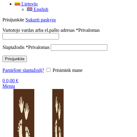
Lietuvių
English
Prisijunkite
Sukurti paskyrą
Vartotojo vardas arba el.pašto adresas
*
Privalomas
Slaptažodis
*
Privalomas
Prisijunkite
Pamiršote slaptažodį?
Prisimink mane
0
0,00
€
Meniu