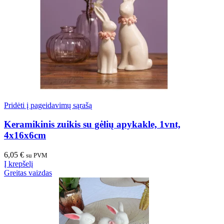
Pridėti į pageidavimų sąrašą
Keramikinis zuikis su gėlių apykakle, 1vnt,
4x16x6cm
6,05
€
su PVM
Į krepšelį
Greitas vaizdas