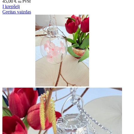
45,00
€
su PVM
Į krepšelį
Greitas vaizdas