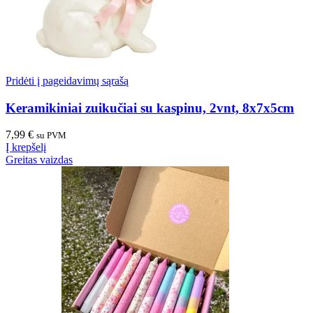
Pridėti į pageidavimų sąrašą
Keramikiniai zuikučiai su kaspinu, 2vnt, 8x7x5cm
7,99
€
su PVM
Į krepšelį
Greitas vaizdas