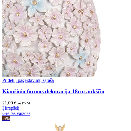
Pridėti į pageidavimų sąrašą
Kiaušinio formos dekoracija 18cm aukščio
21,00
€
su PVM
Į krepšelį
Greitas vaizdas
-5%