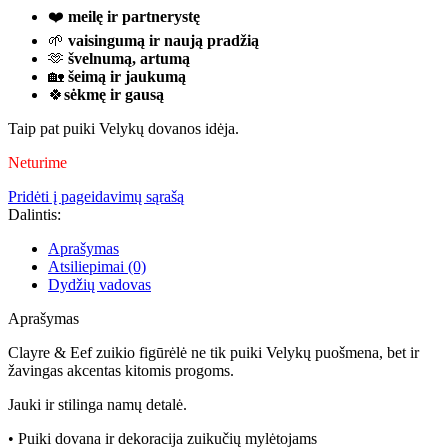
❤️
meilę ir partnerystę
🌱
vaisingumą ir naują pradžią
🫶
švelnumą, artumą
🏡
šeimą ir jaukumą
🍀
sėkmę ir gausą
Taip pat puiki Velykų dovanos idėja.
Neturime
Pridėti į pageidavimų sąrašą
Dalintis:
Aprašymas
Atsiliepimai (0)
Dydžių vadovas
Aprašymas
Clayre & Eef zuikio figūrėlė ne tik puiki Velykų puošmena, bet ir
žavingas akcentas kitomis progoms.
Jauki ir stilinga namų detalė.
• Puiki dovana ir dekoracija zuikučių mylėtojams