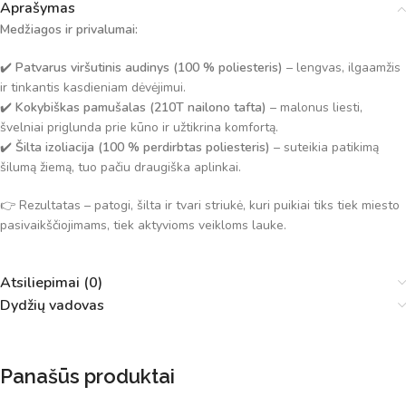
Aprašymas
Medžiagos ir privalumai:
✔️
Patvarus viršutinis audinys (100 % poliesteris)
– lengvas, ilgaamžis
ir tinkantis kasdieniam dėvėjimui.
✔️
Kokybiškas pamušalas (210T nailono tafta)
– malonus liesti,
švelniai priglunda prie kūno ir užtikrina komfortą.
✔️
Šilta izoliacija (100 % perdirbtas poliesteris)
– suteikia patikimą
šilumą žiemą, tuo pačiu draugiška aplinkai.
👉 Rezultatas – patogi, šilta ir tvari striukė, kuri puikiai tiks tiek miesto
pasivaikščiojimams, tiek aktyvioms veikloms lauke.
Atsiliepimai (0)
Dydžių vadovas
Panašūs produktai