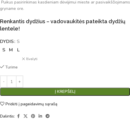
Puikus pasirinkimas kasdieniam dėvėjimui mieste ar pasivaikščiojimams
gryname ore.
Renkantis dydžius – vadovaukitės pateikta dydžių
lentele!
DYDIS
Alternative:
S
S
M
L
Išvalyti
Turime
Į KREPŠELĮ
Pridėti į pageidavimų sąrašą
Dalintis: