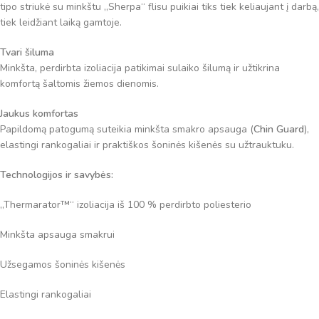
tipo striukė su minkštu „Sherpa“ flisu puikiai tiks tiek keliaujant į darbą,
tiek leidžiant laiką gamtoje.
Tvari šiluma
Minkšta, perdirbta izoliacija patikimai sulaiko šilumą ir užtikrina
komfortą šaltomis žiemos dienomis.
Jaukus komfortas
Papildomą patogumą suteikia minkšta smakro apsauga (
Chin Guard
),
elastingi rankogaliai ir praktiškos šoninės kišenės su užtrauktuku.
Technologijos ir savybės:
„Thermarator™“ izoliacija iš 100 % perdirbto poliesterio
Minkšta apsauga smakrui
Užsegamos šoninės kišenės
Elastingi rankogaliai