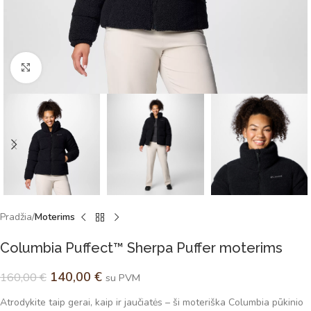
Spustelėkite norėdami padidinti
Pradžia
Moterims
Columbia Puffect™ Sherpa Puffer moterims
140,00
€
160,00
€
su PVM
Atrodykite taip gerai, kaip ir jaučiatės – ši moteriška Columbia pūkinio