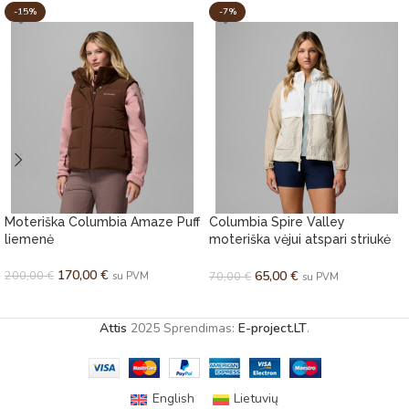
-15%
-7%
Moteriška Columbia Amaze Puff
Columbia Spire Valley
liemenė
moteriška vėjui atspari striukė
su gobtuvu
170,00
€
200,00
€
65,00
€
70,00
€
su PVM
su PVM
PASIRINKTI SAVYBES
PASIRINKTI SAVYBES
Attis
2025 Sprendimas:
E-project.LT
.
English
Lietuvių