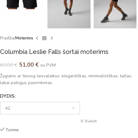
Pradžia
Moterims
Columbia Leslie Falls šortai moterims
51,00
€
60,00
€
su PVM
Žygiams ar tiesiog laisvalaikiui: elegantiškas, minimalistiškas, tačiau
labai patogus pasirinkimas.
DYDIS
Alternative:
Išvalyti
Turime