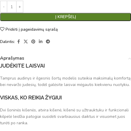
Į KREPŠELĮ
Pridėti į pageidavimų sąrašą
Dalintis:
Aprašymas
JUDĖKITE LAISVAI
Tamprus audinys ir ilgesnis šortų modelis suteikia maksimalų komfortą
bei nevaržo judesių, todėl galėsite laisvai mėgautis kiekvienu nuotykiu.
VISKAS, KO REIKIA ŽYGIUI
Dvi šoninės kišenės, atvira kišenė, kišenė su užtrauktuku ir funkcionali
kilpelė leidžia patogiai susidėti svarbiausius daiktus ir visuomet juos
turėti po ranka.