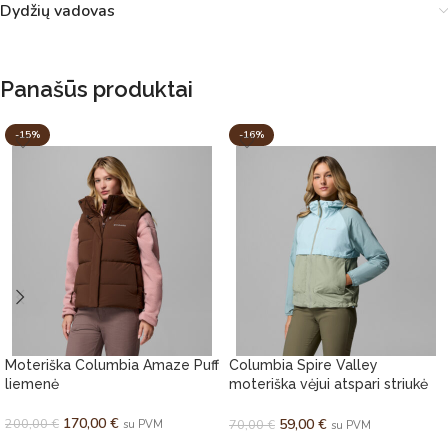
Dydžių vadovas
Panašūs produktai
-15%
-16%
Moteriška Columbia Amaze Puff
Columbia Spire Valley
liemenė
moteriška vėjui atspari striukė
su gobtuvu
170,00
€
200,00
€
59,00
€
70,00
€
su PVM
su PVM