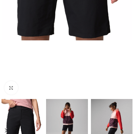
Spustelėkite norėdami padidinti