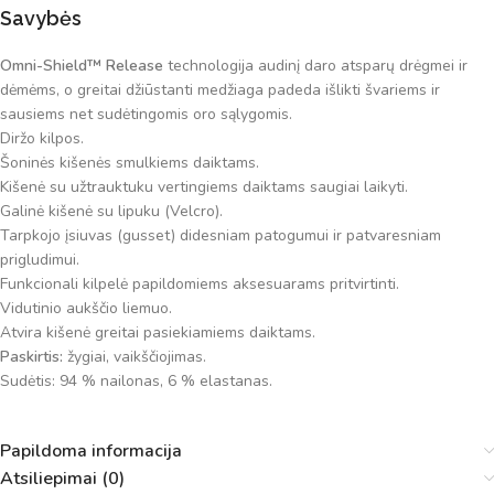
Savybės
Omni-Shield™ Release
technologija audinį daro atsparų drėgmei ir
dėmėms, o greitai džiūstanti medžiaga padeda išlikti švariems ir
sausiems net sudėtingomis oro sąlygomis.
Diržo kilpos.
Šoninės kišenės smulkiems daiktams.
Kišenė su užtrauktuku vertingiems daiktams saugiai laikyti.
Galinė kišenė su lipuku (Velcro).
Tarpkojo įsiuvas (gusset) didesniam patogumui ir patvaresniam
prigludimui.
Funkcionali kilpelė papildomiems aksesuarams pritvirtinti.
Vidutinio aukščio liemuo.
Atvira kišenė greitai pasiekiamiems daiktams.
Paskirtis:
žygiai, vaikščiojimas.
Sudėtis: 94 % nailonas, 6 % elastanas.
Papildoma informacija
Atsiliepimai (0)