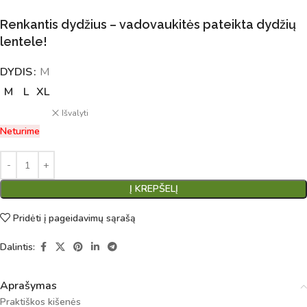
Renkantis dydžius – vadovaukitės pateikta dydžių
lentele!
DYDIS
Alternative:
M
M
L
XL
Išvalyti
Neturime
Į KREPŠELĮ
Pridėti į pageidavimų sąrašą
Dalintis:
Aprašymas
Praktiškos kišenės