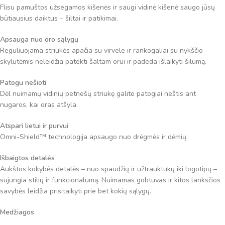
Flisu pamuštos užsegamos kišenės ir saugi vidinė kišenė saugo jūsų
būtiausius daiktus – šiltai ir patikimai.
Apsauga nuo oro sąlygų
Reguliuojama striukės apačia su virvele ir rankogaliai su nykščio
skylutėmis neleidžia patekti šaltam orui ir padeda išlaikyti šilumą.
Patogu nešioti
Dėl nuimamų vidinių petnešų striukę galite patogiai neštis ant
nugaros, kai oras atšyla.
Atspari lietui ir purvui
Omni-Shield™ technologija apsaugo nuo drėgmės ir dėmių.
Išbaigtos detalės
Aukštos kokybės detalės – nuo spaudžių ir užtrauktukų iki logotipų –
sujungia stilių ir funkcionalumą. Nuimamas gobtuvas ir kitos lanksčios
savybės leidžia prisitaikyti prie bet kokių sąlygų.
Medžiagos