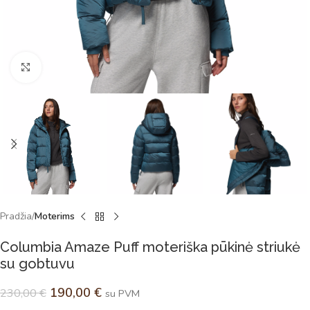
Spustelėkite norėdami padidinti
Pradžia
Moterims
Columbia Amaze Puff moteriška pūkinė striukė
su gobtuvu
190,00
€
230,00
€
su PVM