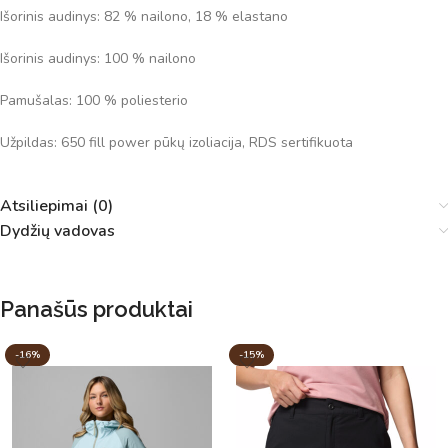
Išorinis audinys: 82 % nailono, 18 % elastano
Išorinis audinys: 100 % nailono
Pamušalas: 100 % poliesterio
Užpildas: 650 fill power pūkų izoliacija, RDS sertifikuota
Atsiliepimai (0)
Dydžių vadovas
Panašūs produktai
-16%
-15%