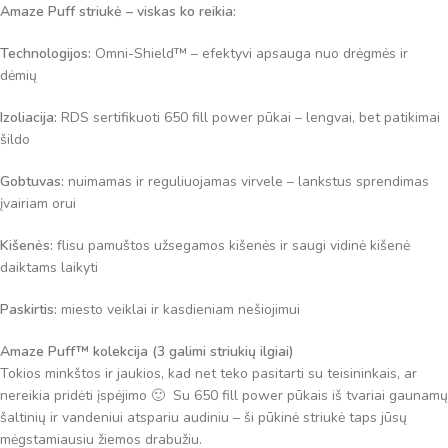
Amaze Puff striukė – viskas ko reikia:
Technologijos:
Omni-Shield™ – efektyvi apsauga nuo drėgmės ir
dėmių
Izoliacija:
RDS sertifikuoti 650 fill power pūkai – lengvai, bet patikimai
šildo
Gobtuvas:
nuimamas ir reguliuojamas virvele – lankstus sprendimas
įvairiam orui
Kišenės:
flisu pamuštos užsegamos kišenės ir saugi vidinė kišenė
daiktams laikyti
Paskirtis:
miesto veiklai ir kasdieniam nešiojimui
Amaze Puff™ kolekcija (3 galimi striukių ilgiai)
Tokios minkštos ir jaukios, kad net teko pasitarti su teisininkais, ar
nereikia pridėti įspėjimo 🙂 Su 650 fill power pūkais iš tvariai gaunamų
šaltinių ir vandeniui atspariu audiniu – ši pūkinė striukė taps jūsų
mėgstamiausiu žiemos drabužiu.