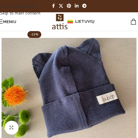
Skip to navigation
Skip to main content
LIETUVIŲ
MENIU
-23%
Spustelėkite norėdami padidinti