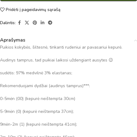
Pridėti į pageidavimų sąrašą
Dalintis:
Aprašymas
Puikios kokybės, šiltesnė, tinkanti rudeniui ar pavasariui kepurė.
Audinys tamprus, tad puikiai laikosi uždengiant ausytes 😉
sudėtis: 97% medvilnė 3% elastanas;
Rekomenduojami dydžiai (audinys tamprus)***:
0-5mėn (00) (kepurė neištempta 30cm)
5-9mėn (0) (kepurė neištempta 37cm);
9mėn-2m (1) (kepurė neištempta 41cm);