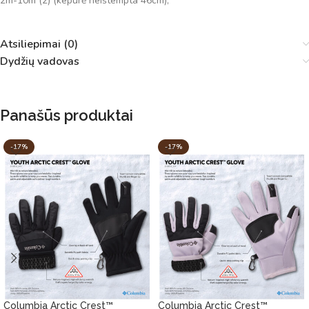
2m-10m (2) (kepurė neištempta 46cm);
Atsiliepimai (0)
Dydžių vadovas
Panašūs produktai
-17%
-17%
Columbia Arctic Crest™
Columbia Arctic Crest™