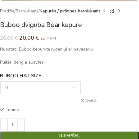
Pradžia
Berniukams
Kepurės / pirštinės berniukams
Buboo dviguba Bear kepurė
20,00
€
26,00
€
su PVM
Nuostabi Buboo kepurytė rudeniui ar pavasariui.
Puikiai dengia ausytes!
BUBOO HAT SIZE
Alternative:
Išvalyti
Turime
Į KREPŠELĮ