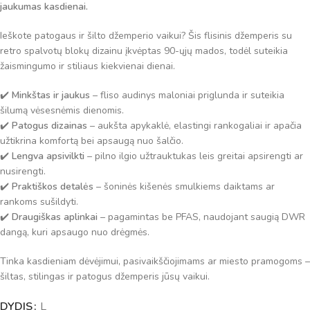
jaukumas kasdienai.
Ieškote patogaus ir šilto džemperio vaikui? Šis flisinis džemperis su
retro spalvotų blokų dizainu įkvėptas 90-ųjų mados, todėl suteikia
žaismingumo ir stiliaus kiekvienai dienai.
✔️
Minkštas ir jaukus
– fliso audinys maloniai priglunda ir suteikia
šilumą vėsesnėmis dienomis.
✔️
Patogus dizainas
– aukšta apykaklė, elastingi rankogaliai ir apačia
užtikrina komfortą bei apsaugą nuo šalčio.
✔️
Lengva apsivilkti
– pilno ilgio užtrauktukas leis greitai apsirengti ar
nusirengti.
✔️
Praktiškos detalės
– šoninės kišenės smulkiems daiktams ar
rankoms sušildyti.
✔️
Draugiškas aplinkai
– pagamintas be PFAS, naudojant saugią DWR
dangą, kuri apsaugo nuo drėgmės.
Tinka kasdieniam dėvėjimui, pasivaikščiojimams ar miesto pramogoms –
šiltas, stilingas ir patogus džemperis jūsų vaikui.
DYDIS
Alternative:
L