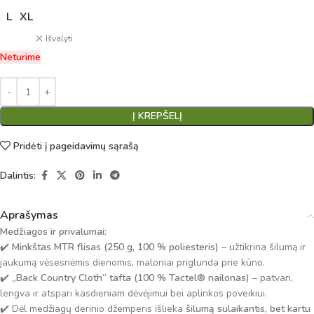
L
XL
Išvalyti
Neturime
Į KREPŠELĮ
Pridėti į pageidavimų sąrašą
Dalintis:
Aprašymas
Medžiagos ir privalumai:
✔️
Minkštas MTR flisas (250 g, 100 % poliesteris)
– užtikrina šilumą ir
jaukumą vėsesnėmis dienomis, maloniai priglunda prie kūno.
✔️
„Back Country Cloth“ tafta (100 % Tactel® nailonas)
– patvari,
lengva ir atspari kasdieniam dėvėjimui bei aplinkos poveikiui.
✔️ Dėl medžiagų derinio džemperis išlieka
šilumą sulaikantis, bet kartu