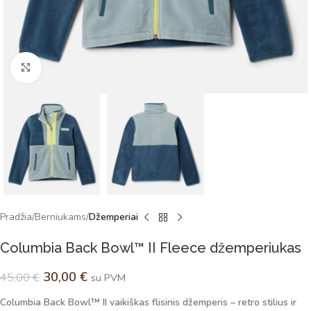
Spustelėkite norėdami padidinti
Pradžia
Berniukams
Džemperiai
Columbia Back Bowl™ II Fleece džemperiukas
30,00
€
45,00
€
su PVM
Columbia Back Bowl™ II vaikiškas flisinis džemperis – retro stilius ir