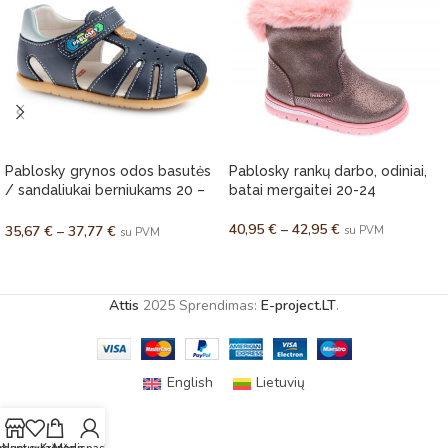
Pablosky grynos odos basutės
Pablosky rankų darbo, odiniai,
/ sandaliukai berniukams 20 –
batai mergaitei 20-24
27
40,95
€
–
42,95
€
35,67
€
–
37,77
€
su PVM
su PVM
PASIRINKTI SAVYBES
PASIRINKTI SAVYBES
Attis
2025 Sprendimas:
E-project.LT
.
English
Lietuvių