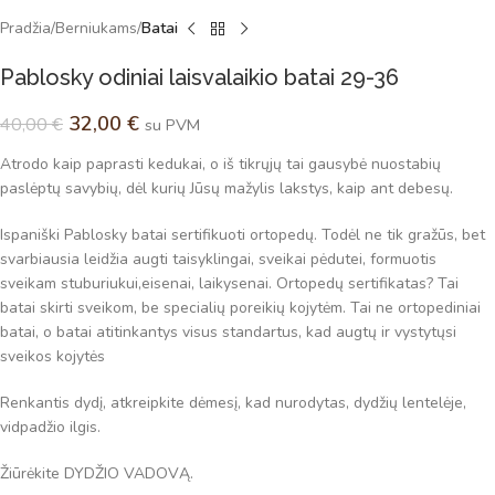
Pradžia
Berniukams
Batai
Pablosky odiniai laisvalaikio batai 29-36
32,00
€
40,00
€
su PVM
Atrodo kaip paprasti kedukai, o iš tikrųjų tai gausybė nuostabių
paslėptų savybių, dėl kurių Jūsų mažylis lakstys, kaip ant debesų.
Ispaniški Pablosky batai sertifikuoti ortopedų. Todėl ne tik gražūs, bet
svarbiausia leidžia augti taisyklingai, sveikai pėdutei, formuotis
sveikam stuburiukui,eisenai, laikysenai. Ortopedų sertifikatas? Tai
batai skirti sveikom, be specialių poreikių kojytėm. Tai ne ortopediniai
batai, o batai atitinkantys visus standartus, kad augtų ir vystytųsi
sveikos kojytės
Renkantis dydį, atkreipkite dėmesį, kad nurodytas, dydžių lentelėje,
vidpadžio ilgis.
Žiūrėkite DYDŽIO VADOVĄ.