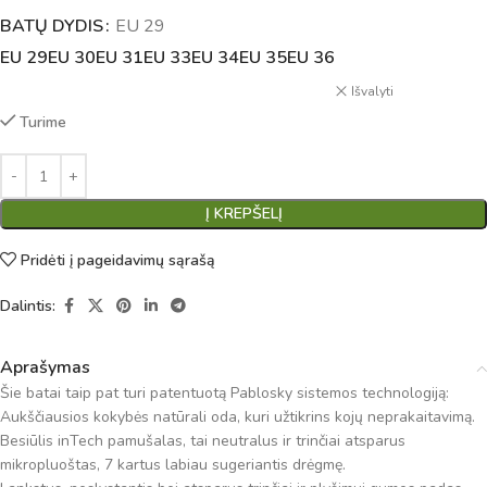
BATŲ DYDIS
Alternative:
EU 29
EU 29
EU 30
EU 31
EU 33
EU 34
EU 35
EU 36
Išvalyti
Turime
Į KREPŠELĮ
Pridėti į pageidavimų sąrašą
Dalintis:
Aprašymas
Šie batai taip pat turi patentuotą Pablosky sistemos technologiją:
Aukščiausios kokybės natūrali oda, kuri užtikrins kojų neprakaitavimą.
Besiūlis inTech pamušalas, tai neutralus ir trinčiai atsparus
mikropluoštas, 7 kartus labiau sugeriantis drėgmę.