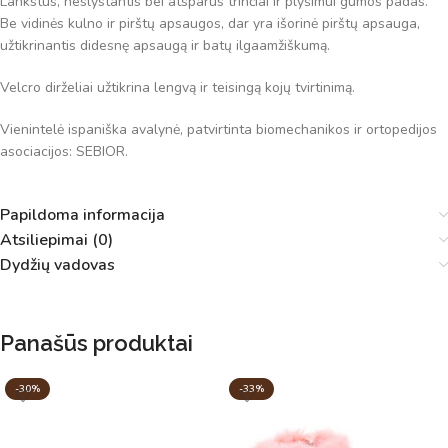
Lankstus, neslystantis bei atsparus trinčiai ir plyšimui gumos padas.
Be vidinės kulno ir pirštų apsaugos, dar yra išorinė pirštų apsauga,
užtikrinantis didesnę apsaugą ir batų ilgaamžiškumą.
Velcro dirželiai užtikrina lengvą ir teisingą kojų tvirtinimą.
Vienintelė ispaniška avalynė, patvirtinta biomechanikos ir ortopedijos
asociacijos: SEBIOR.
Papildoma informacija
Atsiliepimai (0)
Dydžių vadovas
Panašūs produktai
-30%
-33%