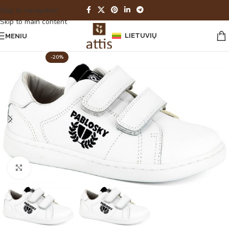
Skip to navigation
Skip to main content
LIETUVIŲ
MENIU
-20%
Spustelėkite norėdami padidinti