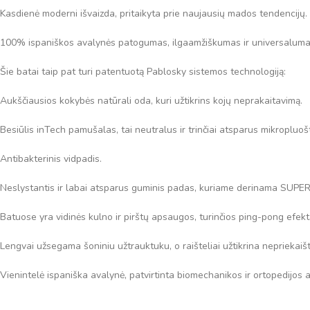
Kasdienė moderni išvaizda, pritaikyta prie naujausių mados tendencijų.
100% ispaniškos avalynės patogumas, ilgaamžiškumas ir universaluma
Šie batai taip pat turi patentuotą Pablosky sistemos technologiją:
Aukščiausios kokybės natūrali oda, kuri užtikrins kojų neprakaitavimą.
Besiūlis inTech pamušalas, tai neutralus ir trinčiai atsparus mikropluoš
Antibakterinis vidpadis.
Neslystantis ir labai atsparus guminis padas, kuriame derinama SUPER
Batuose yra vidinės kulno ir pirštų apsaugos, turinčios ping-pong efektą
Lengvai užsegama šoniniu užtrauktuku,
o raišteliai užtikrina nepriekai
Vienintelė ispaniška avalynė, patvirtinta biomechanikos ir ortopedijos 