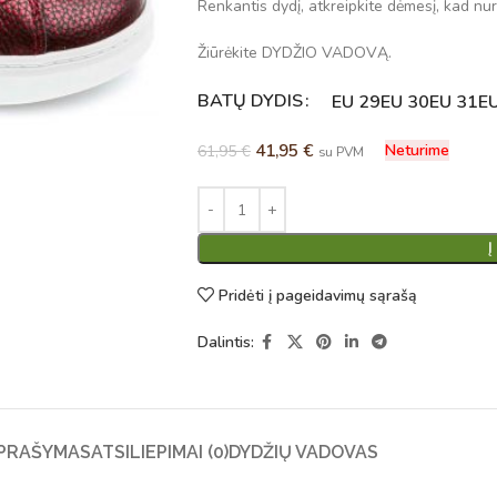
Renkantis dydį, atkreipkite dėmesį, kad nuro
Žiūrėkite DYDŽIO VADOVĄ.
BATŲ DYDIS
Alternative:
EU 29
EU 30
EU 31
E
41,95
€
Neturime
61,95
€
su PVM
Į
Pridėti į pageidavimų sąrašą
Dalintis:
PRAŠYMAS
ATSILIEPIMAI (0)
DYDŽIŲ VADOVAS