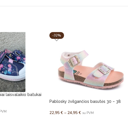
-32%
i laisvalaikio batukai
Pablosky žvilgančios basutės 30 – 38
 PVM
22,95
€
–
24,95
€
su PVM