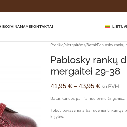
 BOX’AI
NAMAMS
KONTAKTAI
LIETUV
Pradžia
Mergaitėms
Batai
Pablosky rankų d
Pablosky rankų da
mergaitei 29-38
41,95
€
–
43,95
€
su PVM
Batai, kuriuos pamils nuo pirmo žingsnio…
Tobuli pavasariui arba rudeniui tinkantys ba
kojytės.