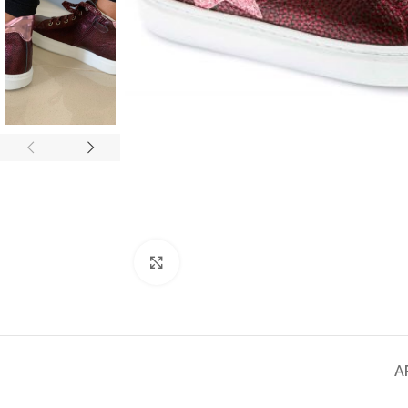
Spustelėkite norėdami padidinti
A