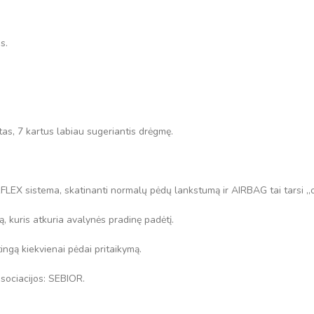
s.
tas, 7 kartus labiau sugeriantis drėgmę.
FLEX sistema, skatinanti normalų pėdų lankstumą ir AIRBAG tai tarsi 
, kuris atkuria avalynės pradinę padėtį.
štingą kiekvienai pėdai pritaikymą.
asociacijos: SEBIOR.