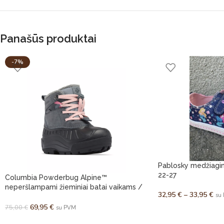
Panašūs produktai
-7%
Pablosky medžiaginia
22-27
Columbia Powderbug Alpine™
neperšlampami žieminiai batai vaikams /
32,95
€
–
33,95
€
su
paaugliams
69,95
€
75,00
€
su PVM