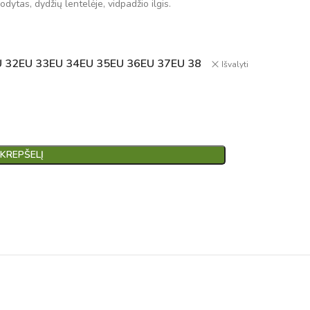
dytas, dydžių lentelėje, vidpadžio ilgis.
U 32
EU 33
EU 34
EU 35
EU 36
EU 37
EU 38
Išvalyti
 KREPŠELĮ