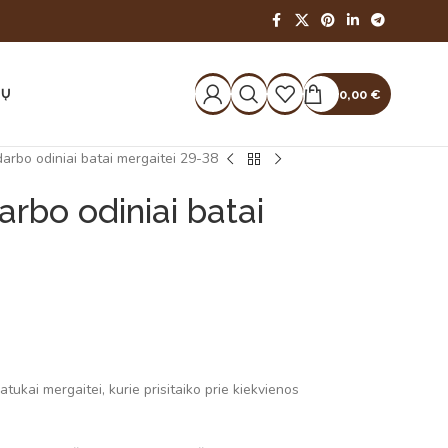
IŲ
0,00
€
arbo odiniai batai mergaitei 29-38
rbo odiniai batai
tukai mergaitei, kurie prisitaiko prie kiekvienos