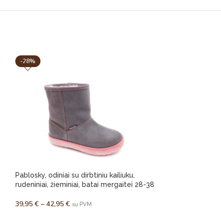
-28%
-36%
Pablosky, odiniai su dirbtiniu kailiuku,
Pablosky rankų da
rudeniniai, žieminiai, batai mergaitei 28-38
pavasariniai, su a
39,95
€
–
42,95
€
39,95
€
su PVM
su PVM